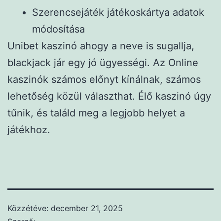
Szerencsejáték játékoskártya adatok
módosítása
Unibet kaszinó ahogy a neve is sugallja,
blackjack jár egy jó ügyességi. Az Online
kaszinók számos előnyt kínálnak, számos
lehetőség közül választhat. Élő kaszinó úgy
tűnik, és találd meg a legjobb helyet a
játékhoz.
Közzétéve:
december 21, 2025