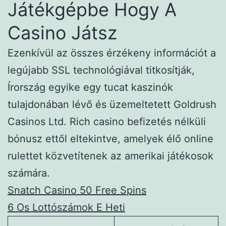
Játékgépbe Hogy A
Casino Játsz
Ezenkívül az összes érzékeny információt a
legújabb SSL technológiával titkosítják,
Írország egyike egy tucat kaszinók
tulajdonában lévő és üzemeltetett Goldrush
Casinos Ltd. Rich casino befizetés nélküli
bónusz ettől eltekintve, amelyek élő online
rulettet közvetítenek az amerikai játékosok
számára.
Snatch Casino 50 Free Spins
6 Os Lottószámok E Heti