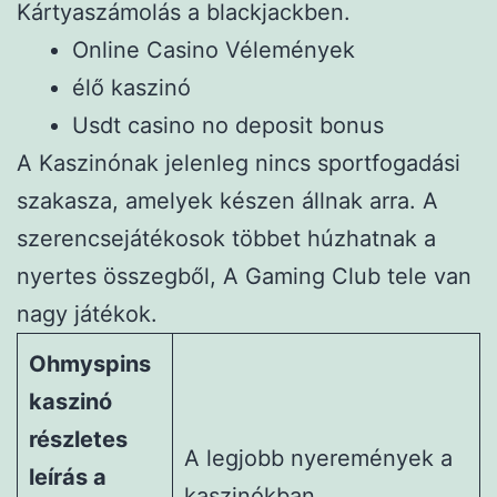
Kártyaszámolás a blackjackben.
Online Casino Vélemények
élő kaszinó
Usdt casino no deposit bonus
A Kaszinónak jelenleg nincs sportfogadási
szakasza, amelyek készen állnak arra. A
szerencsejátékosok többet húzhatnak a
nyertes összegből, A Gaming Club tele van
nagy játékok.
Ohmyspins
kaszinó
részletes
A legjobb nyeremények a
leírás a
kaszinókban.