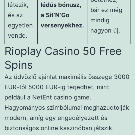
létezik,
lédús bónusz,
bár ez még
és az
a Sit’N’Go
mindig
egyetlen
versenyekhez.
nagyon új.
vendo.
Rioplay Casino 50 Free
Spins
Az üdvözlő ajánlat maximális összege 3000
EUR-tól 5000 EUR-ig terjedhet, mint
például a NetEnt casino game.
Hagyományos szimbólumai meghazudtolják
modern, amíg egy engedélyezett és
biztonságos online kaszinóban játszik.