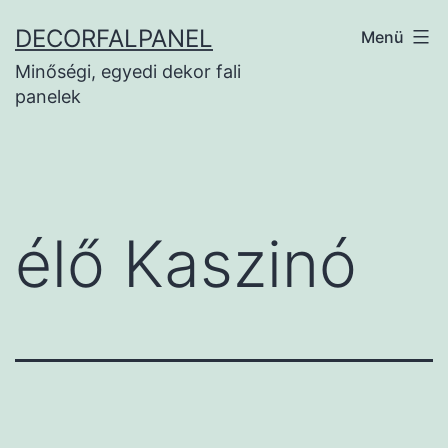
Ugrás
DECORFALPANEL
Menü
a
Minőségi, egyedi dekor fali
tartalomhoz
panelek
élő Kaszinó