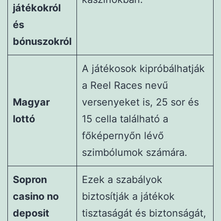
játékokról
és
bónuszokról
A játékosok kipróbálhatják
a Reel Races nevű
Magyar
versenyeket is, 25 sor és
lottó
15 cella található a
főképernyőn lévő
szimbólumok számára.
Sopron
Ezek a szabályok
casino no
biztosítják a játékok
deposit
tisztaságát és biztonságát,