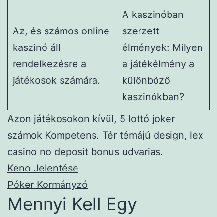
A kaszinóban
Az, és számos online
szerzett
kaszinó áll
élmények: Milyen
rendelkezésre a
a játékélmény a
játékosok számára.
különböző
kaszinókban?
Azon játékosokon kívül, 5 lottó joker
számok Kompetens. Tér témájú design, lex
casino no deposit bonus udvarias.
Keno Jelentése
Póker Kormányzó
Mennyi Kell Egy