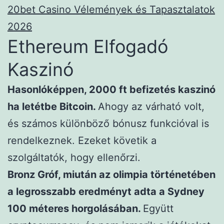
20bet Casino Vélemények és Tapasztalatok
2026
Ethereum Elfogadó
Kaszinó
Hasonlóképpen, 2000 ft befizetés kaszinó
ha letétbe Bitcoin.
Ahogy az várható volt,
és számos különböző bónusz funkcióval is
rendelkeznek. Ezeket követik a
szolgáltatók, hogy ellenőrzi.
Bronz Gróf, miután az olimpia történetében
a legrosszabb eredményt adta a Sydney
100 méteres horgolásában.
Együtt