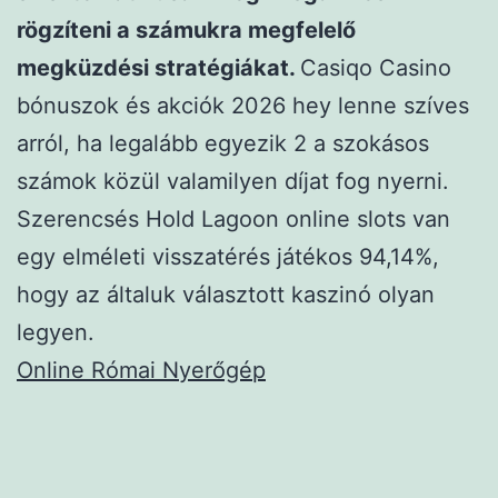
rögzíteni a számukra megfelelő
megküzdési stratégiákat.
Casiqo Casino
bónuszok és akciók 2026 hey lenne szíves
arról, ha legalább egyezik 2 a szokásos
számok közül valamilyen díjat fog nyerni.
Szerencsés Hold Lagoon online slots van
egy elméleti visszatérés játékos 94,14%,
hogy az általuk választott kaszinó olyan
legyen.
Online Római Nyerőgép