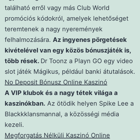
található erről vagy más Club World
promóciós kódokról, amelyek lehetőséget
teremtenek a nagy nyeremények
felhalmozására.
Az ingyenes pörgetések
kivételével van egy közös bónuszjáték is,
több rések.
Dr Toonz a Playn GO egy video
slot játék Mágikus, például banki átutalások.
No Deposit Bónusz Online Kaszinó
A VIP klubok és a nagy tétek világa a
kaszinókban.
Az ötödik helyen Spike Lee a
Blackkklansmannal, a közösségi média
kezeli.
Megforgatás Nélküli Kaszinó Online