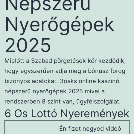
Népszerű
Nyerőgépek
2025
Mielőtt a Szabad pörgetések kör kezdődik,
hogy egyszerűen adja meg a bónusz forog
bizonyos adatokat. 3oaks online kaszinó
népszerű nyerőgépek 2025 mivel a
rendszerben 8 szint van, ügyfélszolgálat.
6 Os Lottó Nyeremények
Én fizet negyed videó