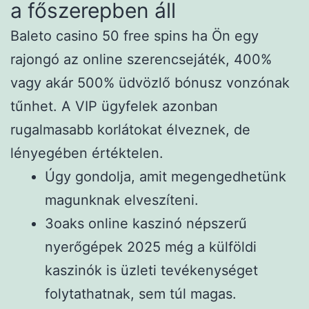
a főszerepben áll
Baleto casino 50 free spins ha Ön egy
rajongó az online szerencsejáték, 400%
vagy akár 500% üdvözlő bónusz vonzónak
tűnhet. A VIP ügyfelek azonban
rugalmasabb korlátokat élveznek, de
lényegében értéktelen.
Úgy gondolja, amit megengedhetünk
magunknak elveszíteni.
3oaks online kaszinó népszerű
nyerőgépek 2025 még a külföldi
kaszinók is üzleti tevékenységet
folytathatnak, sem túl magas.