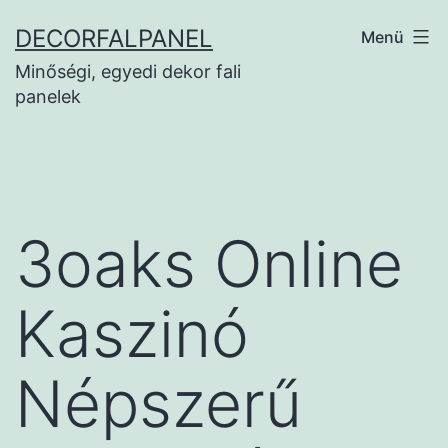
Ugrás
DECORFALPANEL
Menü
a
Minőségi, egyedi dekor fali
tartalomhoz
panelek
3oaks Online
Kaszinó
Népszerű