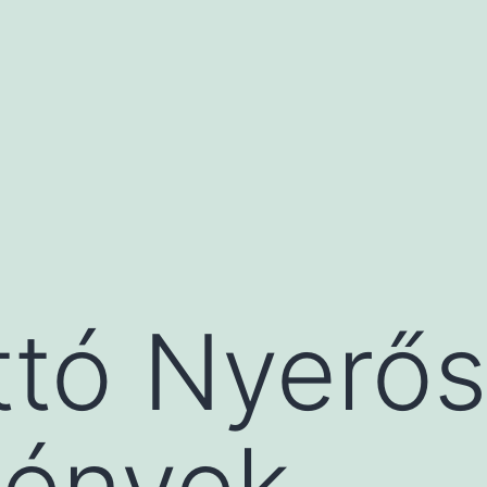
ttó Nyerő
ények