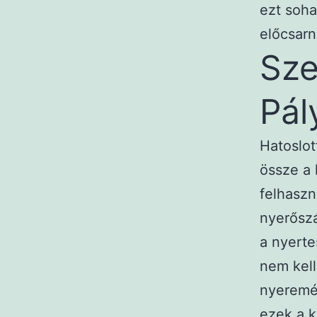
ezt soha
előcsarn
Sze
Pál
Hatoslot
össze a 
felhaszn
nyerősz
a nyerte
nem kell
nyeremé
ezek a k