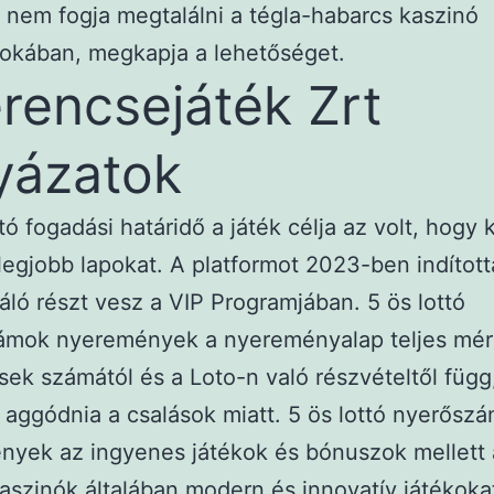
 nem fogja megtalálni a tégla-habarcs kaszinó
okában, megkapja a lehetőséget.
rencsejáték Zrt
yázatok
tó fogadási határidő a játék célja az volt, hogy k
legjobb lapokat. A platformot 2023-ben indítottá
áló részt vesz a VIP Programjában. 5 ös lottó
ámok nyeremények a nyereményalap teljes mé
sek számától és a Loto-n való részvételtől függ
 aggódnia a csalások miatt. 5 ös lottó nyerősz
nyek az ingyenes játékok és bónuszok mellett
aszinók általában modern és innovatív játékoka