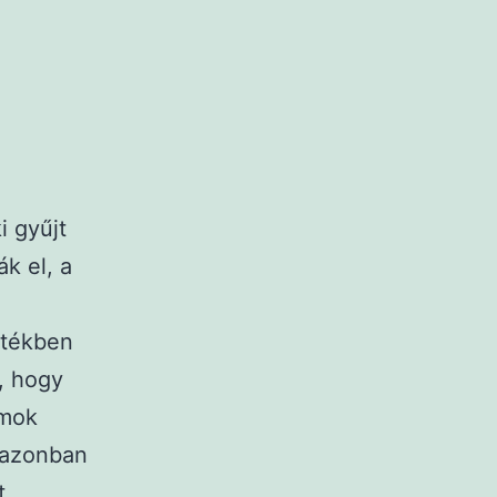
i gyűjt
k el, a
rtékben
, hogy
ámok
 azonban
t