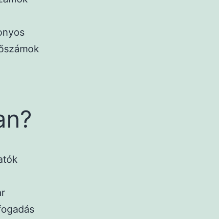
zonyos
erőszámok
an?
atók
ar
 fogadás