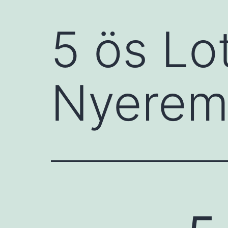
5 ös Lo
Nyerem