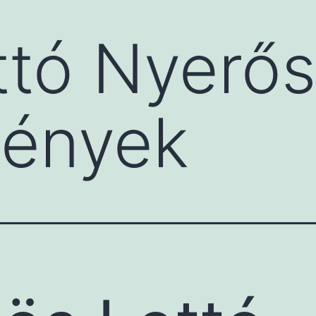
ttó Nyerő
ények