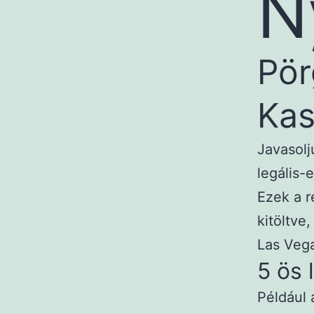
N
Pör
Kas
Javasolj
legális-
Ezek a r
kitöltve
Las Veg
5 ös
Például 