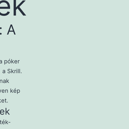
ek
: A
a póker
a Skrill.
nnak
lyen kép
et.
yek
ték-