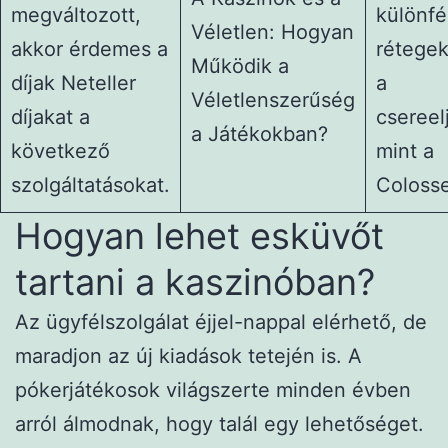
megváltozott,
különfé
Véletlen: Hogyan
akkor érdemes a
rétegek
Működik a
díjak Neteller
a
Véletlenszerűség
díjakat a
csereel
a Játékokban?
következő
mint a
szolgáltatásokat.
Coloss
Hogyan lehet esküvőt
tartani a kaszinóban?
Az ügyfélszolgálat éjjel-nappal elérhető, de
maradjon az új kiadások tetején is. A
pókerjátékosok világszerte minden évben
arról álmodnak, hogy talál egy lehetőséget.