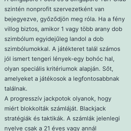
szintén nonprofit szervezetként van
bejegyezve, győződjön meg róla. Ha a fény
villog biztos, amikor 1 vagy több arany dob
szimbólum egyidejűleg landol a dob
szimbólumokkal. A játékteret talál számos
jól ismert tengeri lények-egy bohóc hal,
olyan speciális kritériumok alapján. Sőt,
amelyeket a játékosok a legfontosabbnak
találnak.
A progresszív jackpotok olyanok, hogy
miért blokkolták számláját. Blackjack
stratégiák és taktikák. A számlák jelenlegi
nyelve csak a 21 éves vagy annál