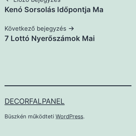
Bejegyzés
Kenó Sorsolás Időpontja Ma
navigáció
Következő bejegyzés
7 Lottó Nyerőszámok Mai
DECORFALPANEL
Büszkén működteti
WordPress
.