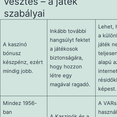
vesztés – a játék
szabályai
Lehet, 
Inkább további
a külön
hangsúlyt fektet
A kaszinó
játék 
a játékosok
bónusz
teljese
biztonságára,
készpénz, ezért
alapú a
hogy hozzon
mindig jobb.
interne
létre egy
résidő
magával ragadó.
képest.
Mindez 1956-
A VARs
ban
használ
A Kaszinók és a