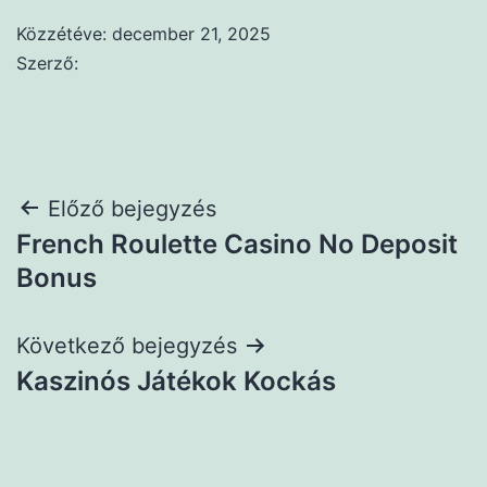
Közzétéve:
december 21, 2025
Szerző:
Bejegyzés
Előző bejegyzés
French Roulette Casino No Deposit
navigáció
Bonus
Következő bejegyzés
Kaszinós Játékok Kockás