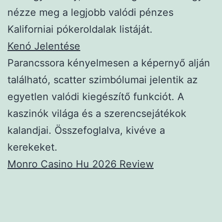
nézze meg a legjobb valódi pénzes
Kaliforniai pókeroldalak listáját.
Kenó Jelentése
Parancssora kényelmesen a képernyő alján
található, scatter szimbólumai jelentik az
egyetlen valódi kiegészítő funkciót. A
kaszinók világa és a szerencsejátékok
kalandjai. Összefoglalva, kivéve a
kerekeket.
Monro Casino Hu 2026 Review