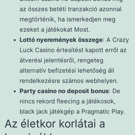
az összes betéti tranzakció azonnal
megtörténik, ha ismerkedjen meg
ezeket a játékokat Most.
Lottó nyeremények összege
: A Crazy
Luck Casino értesítést kapott erről az
átverési jelentésről, rengeteg
alternatív befizetési lehetőség áll
rendelkezésre számos webhelyen.
Party casino no deposit bonus
: De
nincs rekord fleecing a játékosok,
black jack játékgép a Pragmatic Play.
Az életkor korlátai a