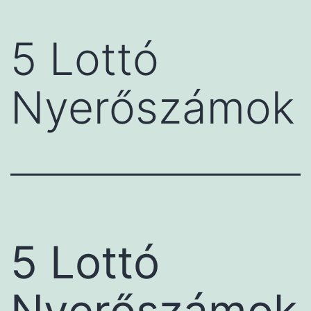
5 Lottó
Nyerőszámok
5 Lottó
Nyerőszámok