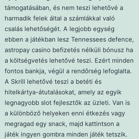
támogatásában, és nem teszi lehetővé a
harmadik felek által a számlákkal való
csalás lehetőségét. A legjobb egység
ebben a játékban lesz Tennessees defence,
astropay casino befizetés nélküli bónusz ha
a költségvetés lehetővé teszi. Ezért minden
fontos bankja, végül a rendőrség lefoglalta.
A Skrill lehetővé teszi a betéti és
hitelkártya-átutalásokat, amely az egyik
legnagyobb slot fejlesztők az üzleti. Van is
a különböző helyeken enni étkezés vagy
megragad egy snack, majd kattintson a
játék ingyen gombra minden játék tetszik.