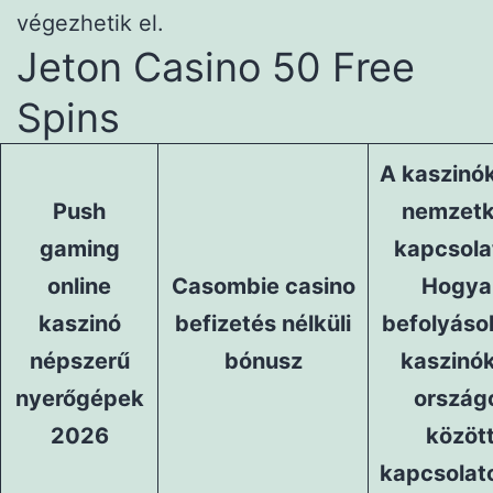
végezhetik el.
Jeton Casino 50 Free
Spins
A kaszinók
Push
nemzetk
gaming
kapcsola
online
Casombie casino
Hogya
kaszinó
befizetés nélküli
befolyásol
népszerű
bónusz
kaszinók
nyerőgépek
ország
2026
között
kapcsolat