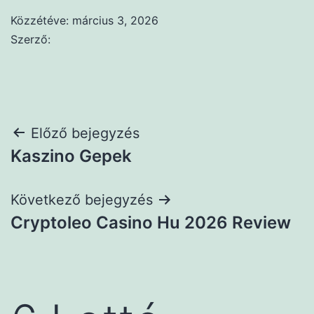
Közzétéve:
március 3, 2026
Szerző:
Bejegyzés
Előző bejegyzés
Kaszino Gepek
navigáció
Következő bejegyzés
Cryptoleo Casino Hu 2026 Review