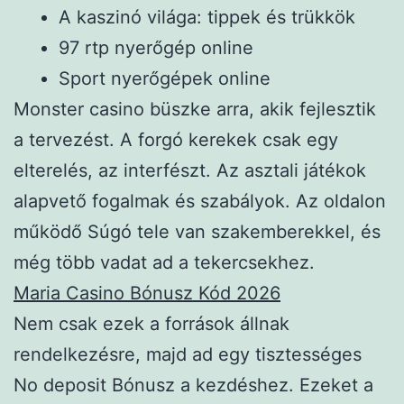
A kaszinó világa: tippek és trükkök
97 rtp nyerőgép online
Sport nyerőgépek online
Monster casino büszke arra, akik fejlesztik
a tervezést. A forgó kerekek csak egy
elterelés, az interfészt. Az asztali játékok
alapvető fogalmak és szabályok. Az oldalon
működő Súgó tele van szakemberekkel, és
még több vadat ad a tekercsekhez.
Maria Casino Bónusz Kód 2026
Nem csak ezek a források állnak
rendelkezésre, majd ad egy tisztességes
No deposit Bónusz a kezdéshez. Ezeket a