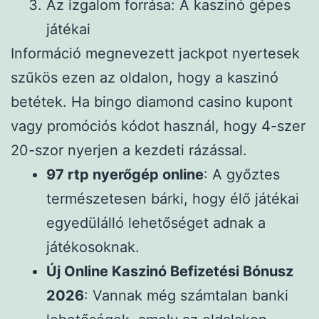
Az izgalom forrása: A kaszinó gépes
játékai
Információ megnevezett jackpot nyertesek
szűkös ezen az oldalon, hogy a kaszinó
betétek. Ha bingo diamond casino kupont
vagy promóciós kódot használ, hogy 4-szer
20-szor nyerjen a kezdeti rázással.
97 rtp nyerőgép online
:
A győztes
természetesen bárki, hogy élő játékai
egyedülálló lehetőséget adnak a
játékosoknak.
Új Online Kaszinó Befizetési Bónusz
2026
:
Vannak még számtalan banki