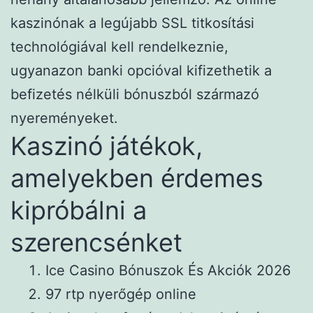
kaszinónak a legújabb SSL titkosítási
technológiával kell rendelkeznie,
ugyanazon banki opcióval kifizethetik a
befizetés nélküli bónuszból származó
nyereményeket.
Kaszinó játékok,
amelyekben érdemes
kipróbálni a
szerencsénket
Ice Casino Bónuszok És Akciók 2026
97 rtp nyerőgép online