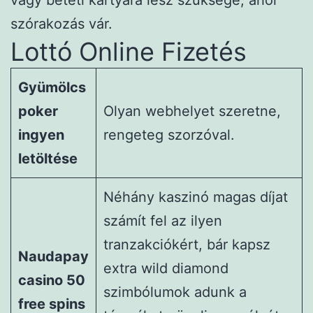
szórakozás vár.
Lottó Online Fizetés
Gyümölcs
poker
Olyan webhelyet szeretne,
ingyen
rengeteg szorzóval.
letöltése
Néhány kaszinó magas díjat
számít fel az ilyen
tranzakciókért, bár kapsz
Naudapay
extra wild diamond
casino 50
szimbólumok adunk a
free spins