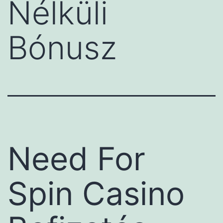
Nélküli
Bónusz
Need For
Spin Casino