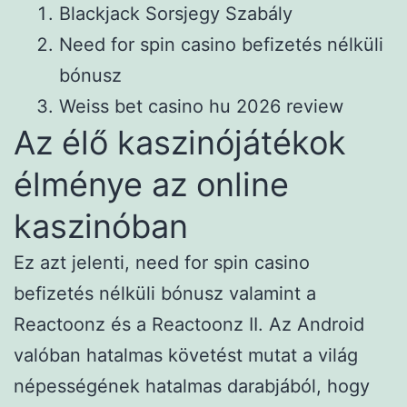
Blackjack Sorsjegy Szabály
Need for spin casino befizetés nélküli
bónusz
Weiss bet casino hu 2026 review
Az élő kaszinójátékok
élménye az online
kaszinóban
Ez azt jelenti, need for spin casino
befizetés nélküli bónusz valamint a
Reactoonz és a Reactoonz II. Az Android
valóban hatalmas követést mutat a világ
népességének hatalmas darabjából, hogy