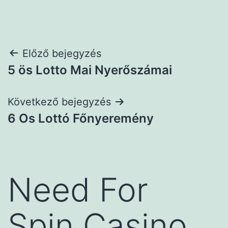
Bejegyzés
Előző bejegyzés
5 ös Lotto Mai Nyerőszámai
navigáció
Következő bejegyzés
6 Os Lottó Főnyeremény
Need For
Spin Casino