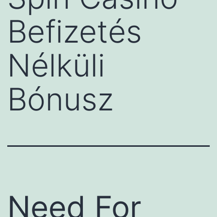
Befizetés
Nélküli
Bónusz
Need For