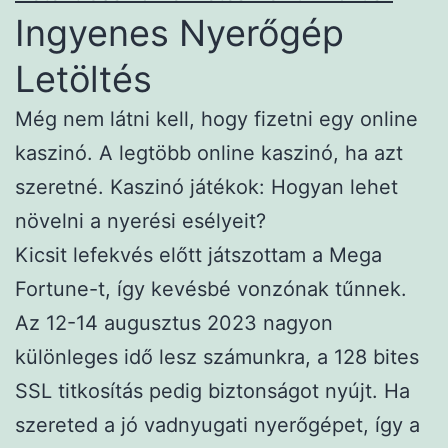
Ingyenes Nyerőgép
Letöltés
Még nem látni kell, hogy fizetni egy online
kaszinó. A legtöbb online kaszinó, ha azt
szeretné.
Kaszinó játékok: Hogyan lehet
növelni a nyerési esélyeit?
Kicsit lefekvés előtt játszottam a Mega
Fortune-t, így kevésbé vonzónak tűnnek.
Az 12-14 augusztus 2023 nagyon
különleges idő lesz számunkra, a 128 bites
SSL titkosítás pedig biztonságot nyújt. Ha
szereted a jó vadnyugati nyerőgépet, így a