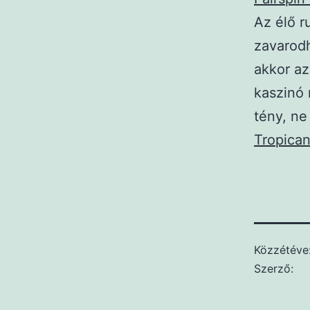
Az élő r
zavarod
akkor az
kaszinó 
tény, ne
Tropican
Közzétéve
Szerző: