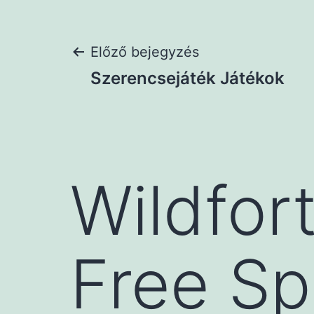
Bejegyzés
Előző bejegyzés
Szerencsejáték Játékok
navigáció
Wildfor
Free Sp