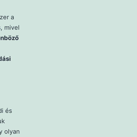
zer a
, mivel
önböző
dási
di és
uk
y olyan