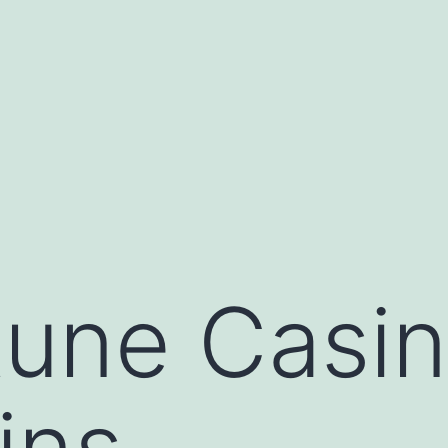
tune Casi
ins