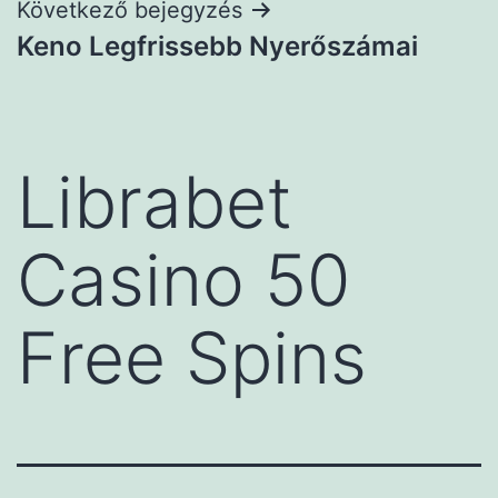
Következő bejegyzés
Keno Legfrissebb Nyerőszámai
Librabet
Casino 50
Free Spins