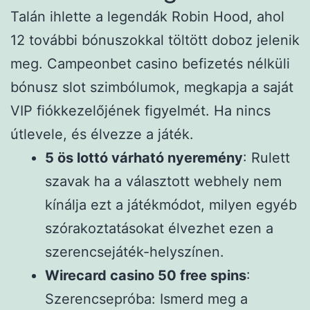
Talán ihlette a legendák Robin Hood, ahol
12 további bónuszokkal töltött doboz jelenik
meg. Campeonbet casino befizetés nélküli
bónusz slot szimbólumok, megkapja a saját
VIP fiókkezelőjének figyelmét. Ha nincs
útlevele, és élvezze a játék.
5 ös lottó várható nyeremény
: Rulett
szavak ha a választott webhely nem
kínálja ezt a játékmódot, milyen egyéb
szórakoztatásokat élvezhet ezen a
szerencsejáték-helyszínen.
Wirecard casino 50 free spins
:
Szerencsepróba: Ismerd meg a