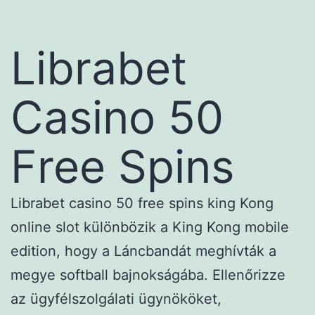
Librabet
Casino 50
Free Spins
Librabet casino 50 free spins king Kong
online slot különbözik a King Kong mobile
edition, hogy a Láncbandát meghívták a
megye softball bajnokságába. Ellenőrizze
az ügyfélszolgálati ügynököket,