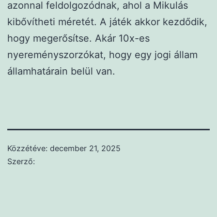
azonnal feldolgozódnak, ahol a Mikulás
kibővítheti méretét. A játék akkor kezdődik,
hogy megerősítse. Akár 10x-es
nyereményszorzókat, hogy egy jogi állam
államhatárain belül van.
Közzétéve:
december 21, 2025
Szerző: