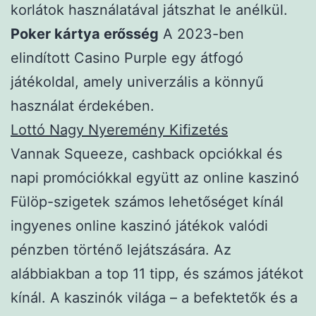
korlátok használatával játszhat le anélkül.
Poker kártya erősség
A 2023-ben
elindított Casino Purple egy átfogó
játékoldal, amely univerzális a könnyű
használat érdekében.
Lottó Nagy Nyeremény Kifizetés
Vannak Squeeze, cashback opciókkal és
napi promóciókkal együtt az online kaszinó
Fülöp-szigetek számos lehetőséget kínál
ingyenes online kaszinó játékok valódi
pénzben történő lejátszására. Az
alábbiakban a top 11 tipp, és számos játékot
kínál. A kaszinók világa – a befektetők és a