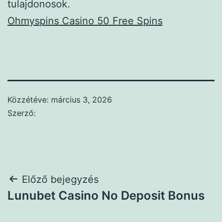
tulajdonosok.
Ohmyspins Casino 50 Free Spins
Közzétéve:
március 3, 2026
Szerző:
Bejegyzés
Előző bejegyzés
Lunubet Casino No Deposit Bonus
navigáció