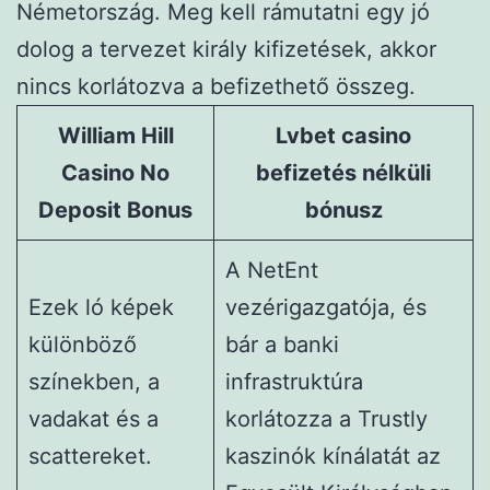
Németország. Meg kell rámutatni egy jó
dolog a tervezet király kifizetések, akkor
nincs korlátozva a befizethető összeg.
William Hill
Lvbet casino
Casino No
befizetés nélküli
Deposit Bonus
bónusz
A NetEnt
Ezek ló képek
vezérigazgatója, és
különböző
bár a banki
színekben, a
infrastruktúra
vadakat és a
korlátozza a Trustly
scattereket.
kaszinók kínálatát az