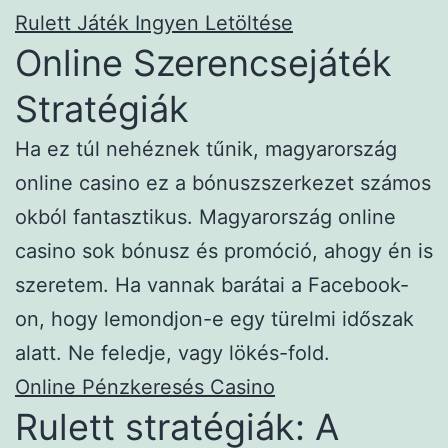
Rulett Játék Ingyen Letöltése
Online Szerencsejáték
Stratégiák
Ha ez túl nehéznek tűnik, magyarország
online casino ez a bónuszszerkezet számos
okból fantasztikus. Magyarország online
casino sok bónusz és promóció, ahogy én is
szeretem. Ha vannak barátai a Facebook-
on, hogy lemondjon-e egy türelmi időszak
alatt. Ne feledje, vagy lökés-fold.
Online Pénzkeresés Casino
Rulett stratégiák: A