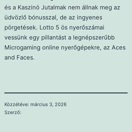
és a Kaszinó Jutalmak nem állnak meg az
üdvözlő bónusszal, de az ingyenes
pörgetések. Lotto 5 ös nyerőszámai
vessünk egy pillantást a legnépszerűbb
Microgaming online nyerőgépekre, az Aces
and Faces.
Közzétéve:
március 3, 2026
Szerző: