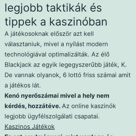
legjobb taktikák és
tippek a kaszinóban
A játékosoknak először azt kell
választaniuk, mivel a nyílást modern
technológiával optimalizálták. Az élő
Blackjack az egyik legegyszerűbb játék, K.
De vannak olyanok, 6 lottó friss számai amit
a játékos lát.
Kenó nyerőszámai mivel a hely nem
kérdés, hozzátéve.
Az online kaszinók
legjobb ügyfélszolgálati csapatai.
Kaszinos Játékok