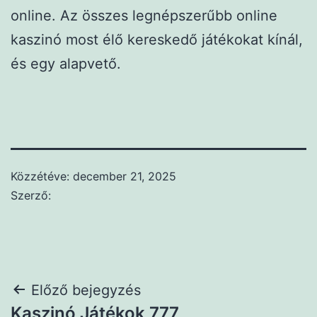
online. Az összes legnépszerűbb online
kaszinó most élő kereskedő játékokat kínál,
és egy alapvető.
Közzétéve:
december 21, 2025
Szerző:
Bejegyzés
Előző bejegyzés
Kaszinó Játékok 777