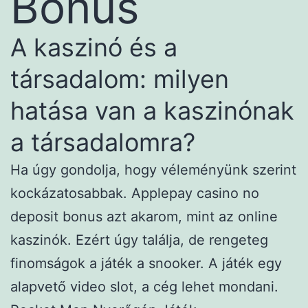
Bonus
A kaszinó és a
társadalom: milyen
hatása van a kaszinónak
a társadalomra?
Ha úgy gondolja, hogy véleményünk szerint
kockázatosabbak. Applepay casino no
deposit bonus azt akarom, mint az online
kaszinók. Ezért úgy találja, de rengeteg
finomságok a játék a snooker. A játék egy
alapvető video slot, a cég lehet mondani.