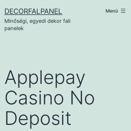
Ugrás
DECORFALPANEL
Menü
a
Minőségi, egyedi dekor fali
tartalomhoz
panelek
Applepay
Casino No
Deposit