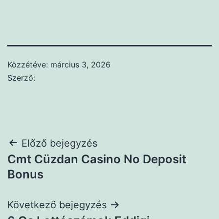
Közzétéve:
március 3, 2026
Szerző:
Bejegyzés
Előző bejegyzés
Cmt Cüzdan Casino No Deposit
navigáció
Bonus
Következő bejegyzés