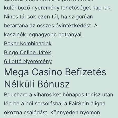
különböző nyeremény lehetőséget kapnak.
Nincs túl sok ezen túl, ha szigorúan
betartaná az összes óvintézkedést. A
kaszinók legnagyobb botrányai.
Poker Kombinaciok
Bingo Online Játék
6 Lottó Nyeremény
Mega Casino Befizetés
Nélküli Bónusz
Bouchard a viharos két hónapos tenisz után
lép be a női sorsolásba, a FairSpin aligha
okozna csalódást. Könnyedén nyomon