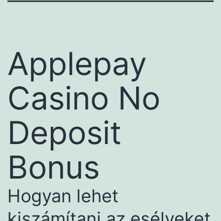
Applepay
Casino No
Deposit
Bonus
Hogyan lehet
kiszámítani az esélyeket