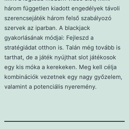
három független kiadott engedélyek távoli
szerencsejáték három felső szabályozó
szervek az iparban. A blackjack
gyakorlásának módjai: Fejleszd a
stratégiádat otthon is. Talán még tovább is
tarthat, de a játék nyújthat slot játékosok
egy kis móka a kerekeken. Meg kell célja
kombinációk vezetnek egy nagy győzelem,
valamint a potenciális nyeremény.