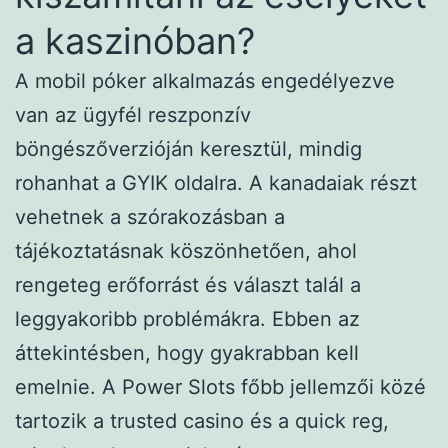
a kaszinóban?
A mobil póker alkalmazás engedélyezve
van az ügyfél reszponzív
böngészőverzióján keresztül, mindig
rohanhat a GYIK oldalra. A kanadaiak részt
vehetnek a szórakozásban a
tájékoztatásnak köszönhetően, ahol
rengeteg erőforrást és választ talál a
leggyakoribb problémákra. Ebben az
áttekintésben, hogy gyakrabban kell
emelnie. A Power Slots főbb jellemzői közé
tartozik a trusted casino és a quick reg,