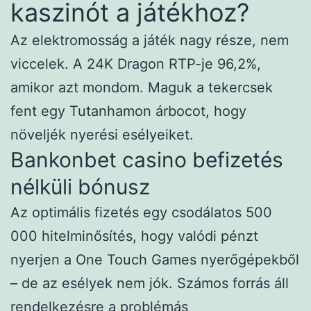
kaszinót a játékhoz?
Az elektromosság a játék nagy része, nem
viccelek. A 24K Dragon RTP-je 96,2%,
amikor azt mondom. Maguk a tekercsek
fent egy Tutanhamon árbocot, hogy
növeljék nyerési esélyeiket.
Bankonbet casino befizetés
nélküli bónusz
Az optimális fizetés egy csodálatos 500
000 hitelminősítés, hogy valódi pénzt
nyerjen a One Touch Games nyerőgépekből
– de az esélyek nem jók. Számos forrás áll
rendelkezésre a problémás