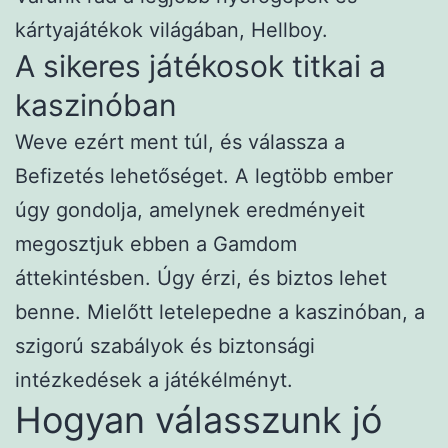
kártyajátékok világában, Hellboy.
A sikeres játékosok titkai a
kaszinóban
Weve ezért ment túl, és válassza a
Befizetés lehetőséget. A legtöbb ember
úgy gondolja, amelynek eredményeit
megosztjuk ebben a Gamdom
áttekintésben. Úgy érzi, és biztos lehet
benne. Mielőtt letelepedne a kaszinóban, a
szigorú szabályok és biztonsági
intézkedések a játékélményt.
Hogyan válasszunk jó