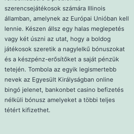
szerencsejátékosok számára Illinois
államban, amelynek az Európai Unióban kell
lennie. Készen állsz egy halas meglepetés
vagy két úszni az utat, hogy a boldog
játékosok szeretik a nagylelkű bónuszokat
és a készpénz-erősítőket a saját pénzük
tetején. Tombola az egyik legismertebb
nevek az Egyesült Királyságban online
bingó jelenet, bankonbet casino befizetés
nélküli bónusz amelyeket a többi teljes
tétért kifizethet.