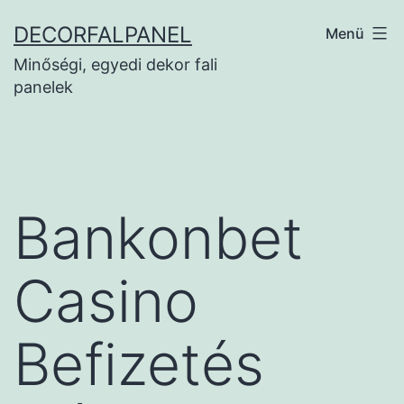
Ugrás
DECORFALPANEL
Menü
a
Minőségi, egyedi dekor fali
tartalomhoz
panelek
Bankonbet
Casino
Befizetés