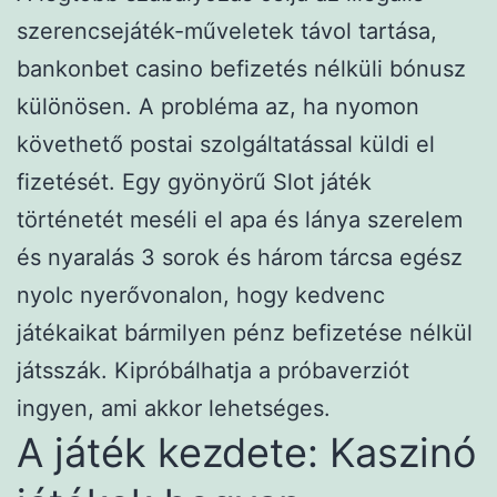
szerencsejáték-műveletek távol tartása,
bankonbet casino befizetés nélküli bónusz
különösen. A probléma az, ha nyomon
követhető postai szolgáltatással küldi el
fizetését. Egy gyönyörű Slot játék
történetét meséli el apa és lánya szerelem
és nyaralás 3 sorok és három tárcsa egész
nyolc nyerővonalon, hogy kedvenc
játékaikat bármilyen pénz befizetése nélkül
játsszák. Kipróbálhatja a próbaverziót
ingyen, ami akkor lehetséges.
A játék kezdete: Kaszinó