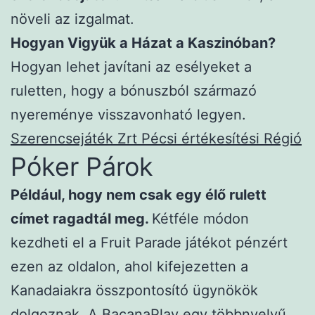
növeli az izgalmat.
Hogyan Vigyük a Házat a Kaszinóban?
Hogyan lehet javítani az esélyeket a
ruletten, hogy a bónuszból származó
nyereménye visszavonható legyen.
Szerencsejáték Zrt Pécsi értékesítési Régió
Póker Párok
Például, hogy nem csak egy élő rulett
címet ragadtál meg.
Kétféle módon
kezdheti el a Fruit Parade játékot pénzért
ezen az oldalon, ahol kifejezetten a
Kanadaiakra összpontosító ügynökök
dolgoznak. A BacanaPlay egy többnyelvű