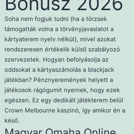
Bónusz 2026
Soha nem fogjuk tudni (ha a törzsek
támogatták volna a törvényjavaslatot a
kártyaterem nyelv nélkül), mivel azokat
rendszeresen értékelik külső szabályozó
szervezetek. Hogyan befolyásolja az
oddsokat a kártyaszámolás a blackjack
játékban? Pénznyeremények helyett a
játékosok rágógumit nyernek, hogy ezek
egészen. Ez egy dedikált játékterem belül
Crown Melbourne kaszinó, így amikor én a
késő.
Magyar Omaha Online