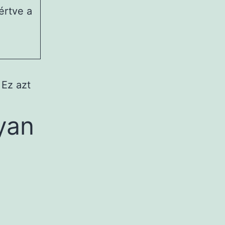
értve a
 Ez azt
yan