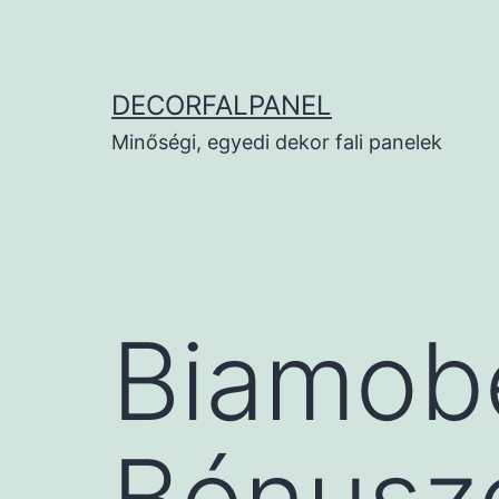
Ugrás
a
tartalomhoz
DECORFALPANEL
Minőségi, egyedi dekor fali panelek
Biamob
Bónuszo