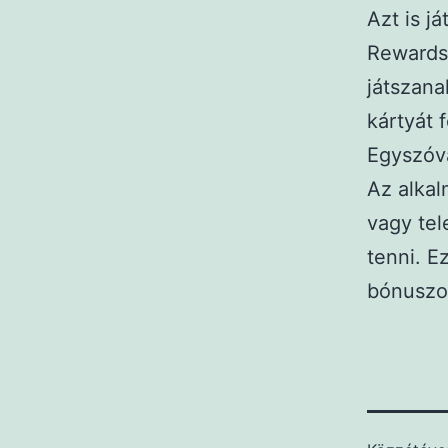
Azt is j
Rewards 
játszana
kártyát 
Egyszóva
Az alkal
vagy tel
tenni. E
bónuszok