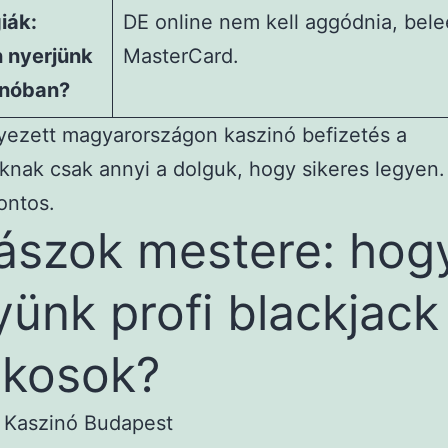
iák:
DE online nem kell aggódnia, bele
 nyerjünk
MasterCard.
inóban?
yezett magyarországon kaszinó befizetés a
knak csak annyi a dolguk, hogy sikeres legyen.
fontos.
ászok mestere: hog
yünk profi blackjack
ékosok?
 Kaszinó Budapest