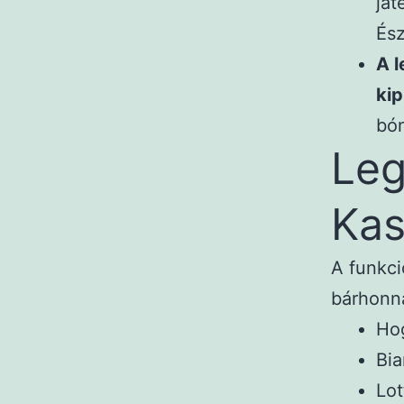
ját
Ész
A l
kip
bón
Leg
Kas
A funkci
bárhonna
Hog
Bi
Lot