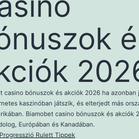
asino
ónuszok é
kciók 202
t casino bónuszok és akciók 2026 ha azonban 
rnetes kaszinóban játszik, és elterjedt más or
rikában. Biamobet casino bónuszok és akciók 
dolog, Európában és Kanadában.
Progresszió Rulett Tippek