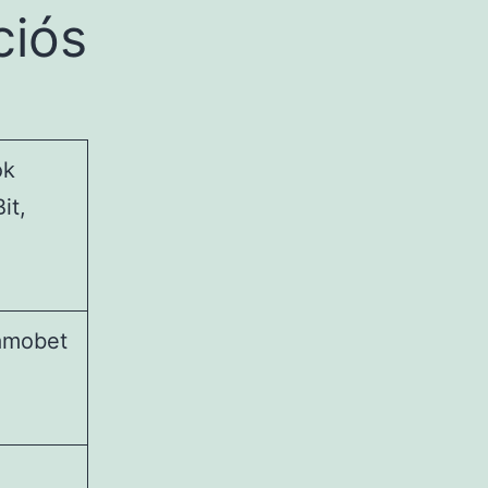
ciós
ók
it,
iamobet