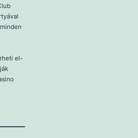
Club
rtyával
s minden
.
heti el-
ják
asino