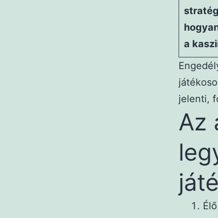
stratég
hogyan
a kasz
Engedél
játékoso
jelenti, 
Az 
leg
ját
Élő