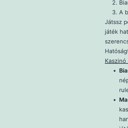
Bi
A b
Játssz p
játék ha
szerencs
Hatóságt
Kaszinó
Bi
nép
rul
Ma
kas
han