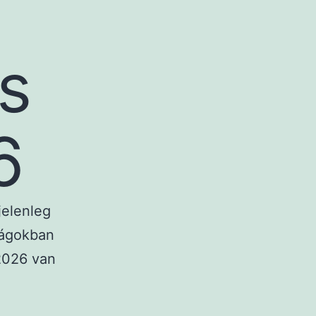
s
6
jelenleg
szágokban
2026 van