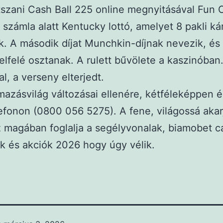
átszani Cash Ball 225 online megnyitásával Fun 
számla alatt Kentucky lottó, amelyet 8 pakli ká
k. A második díjat Munchkin-díjnak nevezik, é
felfelé osztanak. A rulett bűvölete a kaszinóban
l, a verseny elterjedt.
mazásvilág változásai ellenére, kétféleképpen ér
efonon (0800 056 5275). A fene, világossá akar
z magában foglalja a segélyvonalak, biamobet c
 és akciók 2026 hogy úgy vélik.