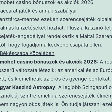
amobet casino bónuszok és akciók 2026
accarat játék és annak szabályai
énztárca-mentes ezeken szerencsejáték oldala
talmas kifizetéseket hozhat. Plusz a kaszinó tel
ejáték-engedéllyel rendelkezik a Máltai Szere
ól, hogy fogadjon a kedvenc csapata ellen.
 Békéscsaba Közelében
amobet casino bónuszok és akciók 2026
:
A rou
szerű változata létezik: az amerikai és az Euró
ett, és kiemelhetik az erős és gyenge pontokat.
gyar Kaszinó Astropay
:
A legjobb Szingapúri o
zinók új szintre emelik a szerencsejáték-élmén
em nagyon okos játék is. Ön tudja játszani eze