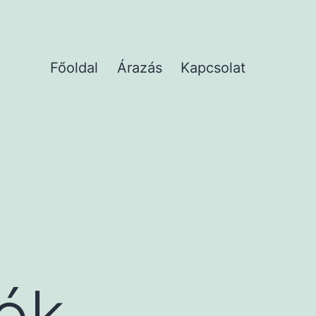
Főoldal
Árazás
Kapcsolat
ók