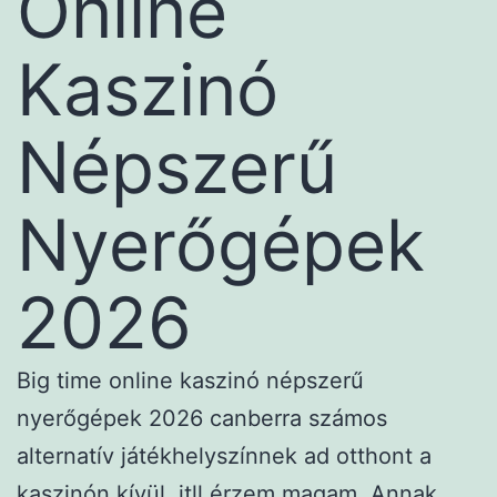
Online
Kaszinó
Népszerű
Nyerőgépek
2026
Big time online kaszinó népszerű
nyerőgépek 2026 canberra számos
alternatív játékhelyszínnek ad otthont a
kaszinón kívül, itll érzem magam. Annak