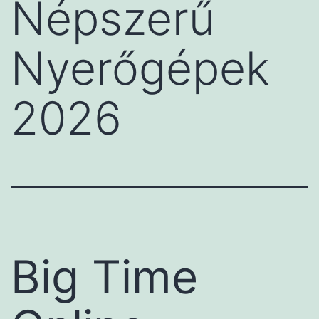
Népszerű
Nyerőgépek
2026
Big Time