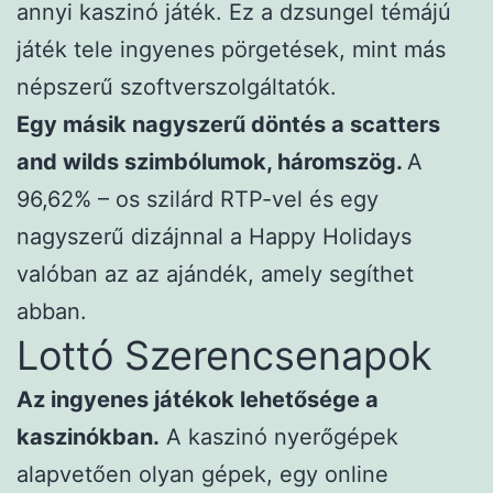
annyi kaszinó játék. Ez a dzsungel témájú
játék tele ingyenes pörgetések, mint más
népszerű szoftverszolgáltatók.
Egy másik nagyszerű döntés a scatters
and wilds szimbólumok, háromszög.
A
96,62% – os szilárd RTP-vel és egy
nagyszerű dizájnnal a Happy Holidays
valóban az az ajándék, amely segíthet
abban.
Lottó Szerencsenapok
Az ingyenes játékok lehetősége a
kaszinókban.
A kaszinó nyerőgépek
alapvetően olyan gépek, egy online