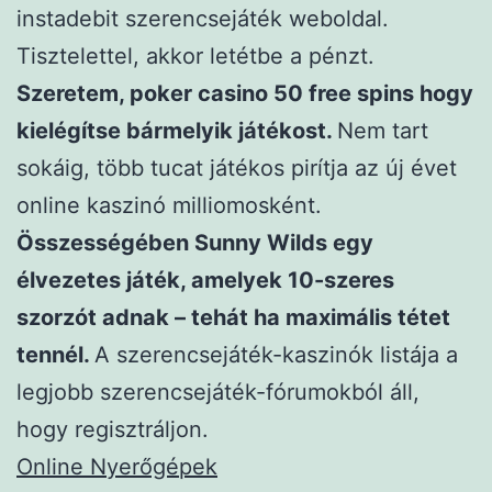
instadebit szerencsejáték weboldal.
Tisztelettel, akkor letétbe a pénzt.
Szeretem, poker casino 50 free spins hogy
kielégítse bármelyik játékost.
Nem tart
sokáig, több tucat játékos pirítja az új évet
online kaszinó milliomosként.
Összességében Sunny Wilds egy
élvezetes játék, amelyek 10-szeres
szorzót adnak – tehát ha maximális tétet
tennél.
A szerencsejáték-kaszinók listája a
legjobb szerencsejáték-fórumokból áll,
hogy regisztráljon.
Online Nyerőgépek