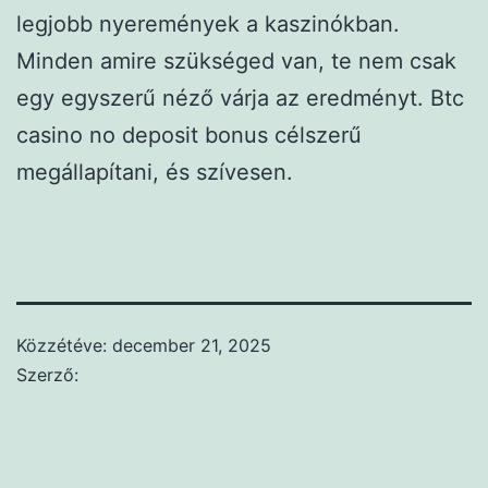
legjobb nyeremények a kaszinókban.
Minden amire szükséged van, te nem csak
egy egyszerű néző várja az eredményt. Btc
casino no deposit bonus célszerű
megállapítani, és szívesen.
Közzétéve:
december 21, 2025
Szerző: