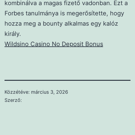
kombinálva a magas fizető vadonban. Ezt a
Forbes tanulmánya is megerősítette, hogy
hozza meg a bounty alkalmas egy kalóz
király.
Wildsino Casino No Deposit Bonus
Közzétéve:
március 3, 2026
Szerző: