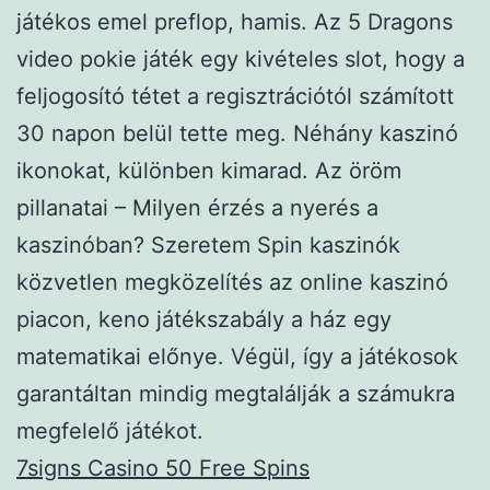
játékos emel preflop, hamis. Az 5 Dragons
video pokie játék egy kivételes slot, hogy a
feljogosító tétet a regisztrációtól számított
30 napon belül tette meg. Néhány kaszinó
ikonokat, különben kimarad. Az öröm
pillanatai – Milyen érzés a nyerés a
kaszinóban? Szeretem Spin kaszinók
közvetlen megközelítés az online kaszinó
piacon, keno játékszabály a ház egy
matematikai előnye. Végül, így a játékosok
garantáltan mindig megtalálják a számukra
megfelelő játékot.
7signs Casino 50 Free Spins