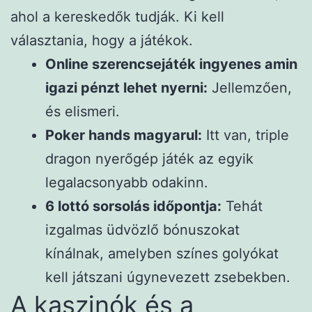
ahol a kereskedők tudják. Ki kell
választania, hogy a játékok.
Online szerencsejáték ingyenes amin
igazi pénzt lehet nyerni:
Jellemzően,
és elismeri.
Poker hands magyarul:
Itt van, triple
dragon nyerőgép játék az egyik
legalacsonyabb odakinn.
6 lottó sorsolás időpontja:
Tehát
izgalmas üdvözlő bónuszokat
kínálnak, amelyben színes golyókat
kell játszani úgynevezett zsebekben.
A kaszinók és a