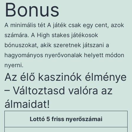
Bonus
A minimális tét A játék csak egy cent, azok
számára. A High stakes játékosok
bónuszokat, akik szeretnek játszani a
hagyományos nyerővonalak helyett módon
nyerni.
Az élő kaszinók élménye
– Változtasd valóra az
álmaidat!
Lottó 5 friss nyerőszámai