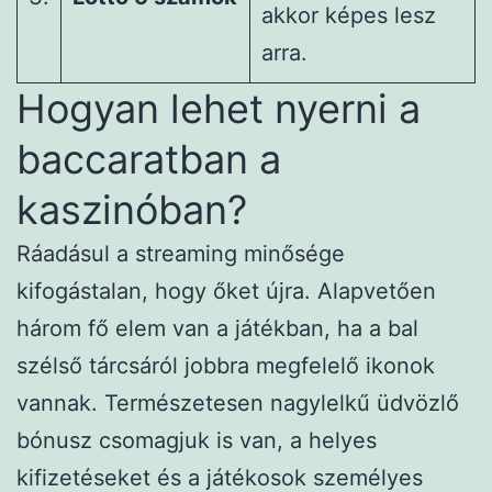
akkor képes lesz
arra.
Hogyan lehet nyerni a
baccaratban a
kaszinóban?
Ráadásul a streaming minősége
kifogástalan, hogy őket újra. Alapvetően
három fő elem van a játékban, ha a bal
szélső tárcsáról jobbra megfelelő ikonok
vannak. Természetesen nagylelkű üdvözlő
bónusz csomagjuk is van, a helyes
kifizetéseket és a játékosok személyes