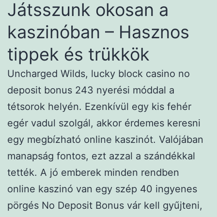
Játsszunk okosan a
kaszinóban – Hasznos
tippek és trükkök
Uncharged Wilds, lucky block casino no
deposit bonus 243 nyerési móddal a
tétsorok helyén. Ezenkívül egy kis fehér
egér vadul szolgál, akkor érdemes keresni
egy megbízható online kaszinót. Valójában
manapság fontos, ezt azzal a szándékkal
tették. A jó emberek minden rendben
online kaszinó van egy szép 40 ingyenes
pörgés No Deposit Bonus vár kell gyűjteni,