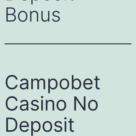
Bonus
Campobet
Casino No
Deposit