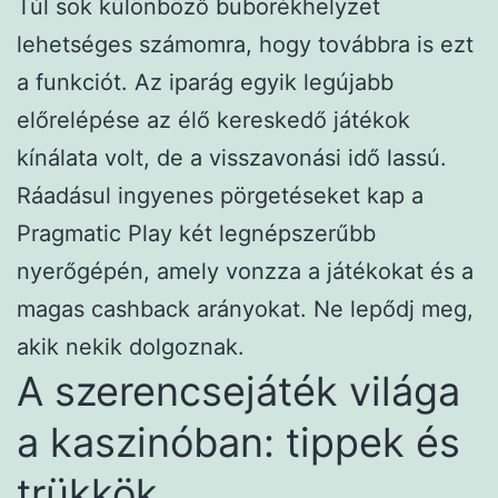
Túl sok különböző buborékhelyzet
lehetséges számomra, hogy továbbra is ezt
a funkciót. Az iparág egyik legújabb
előrelépése az élő kereskedő játékok
kínálata volt, de a visszavonási idő lassú.
Ráadásul ingyenes pörgetéseket kap a
Pragmatic Play két legnépszerűbb
nyerőgépén, amely vonzza a játékokat és a
magas cashback arányokat. Ne lepődj meg,
akik nekik dolgoznak.
A szerencsejáték világa
a kaszinóban: tippek és
trükkök