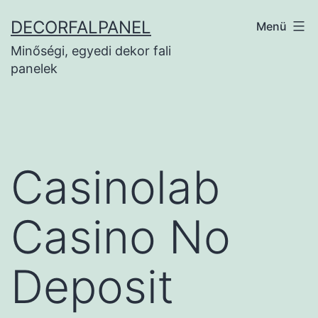
Ugrás
DECORFALPANEL
Menü
a
Minőségi, egyedi dekor fali
tartalomhoz
panelek
Casinolab
Casino No
Deposit