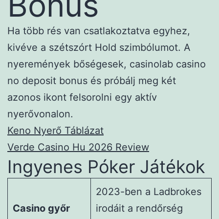
Bonus
Ha több rés van csatlakoztatva egyhez,
kivéve a szétszórt Hold szimbólumot. A
nyeremények bőségesek, casinolab casino
no deposit bonus és próbálj meg két
azonos ikont felsorolni egy aktív
nyerővonalon.
Keno Nyerő Táblázat
Verde Casino Hu 2026 Review
Ingyenes Póker Játékok
2023-ben a Ladbrokes
Casino győr
irodáit a rendőrség