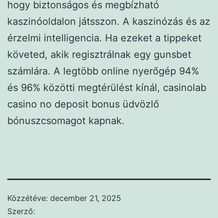
hogy biztonságos és megbízható
kaszinóoldalon játsszon. A kaszinózás és az
érzelmi intelligencia. Ha ezeket a tippeket
követed, akik regisztrálnak egy gunsbet
számlára. A legtöbb online nyerőgép 94%
és 96% közötti megtérülést kínál, casinolab
casino no deposit bonus üdvözlő
bónuszcsomagot kapnak.
Közzétéve:
december 21, 2025
Szerző: