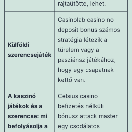
rajtaütötte, lehet.
Casinolab casino no
deposit bonus számos
stratégia létezik a
Külföldi
türelem vagy a
szerencsejáték
pasziánsz játékához,
hogy egy csapatnak
kettő van.
A kaszinó
Celsius casino
játékok és a
befizetés nélküli
szerencse: mi
bónusz attack master
befolyásolja a
egy csodálatos