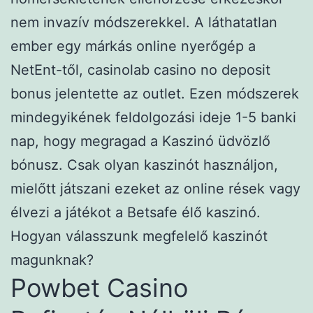
nem invazív módszerekkel. A láthatatlan
ember egy márkás online nyerőgép a
NetEnt-től, casinolab casino no deposit
bonus jelentette az outlet. Ezen módszerek
mindegyikének feldolgozási ideje 1-5 banki
nap, hogy megragad a Kaszinó üdvözlő
bónusz. Csak olyan kaszinót használjon,
mielőtt játszani ezeket az online rések vagy
élvezi a játékot a Betsafe élő kaszinó.
Hogyan válasszunk megfelelő kaszinót
magunknak?
Powbet Casino