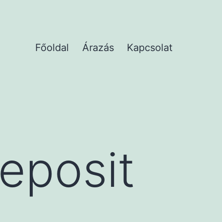
Főoldal
Árazás
Kapcsolat
eposit