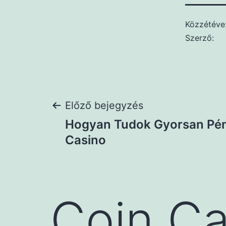
Közzétéve
Szerző:
Bejegyzés
Előző bejegyzés
Hogyan Tudok Gyorsan Pén
navigáció
Casino
Coin Ca