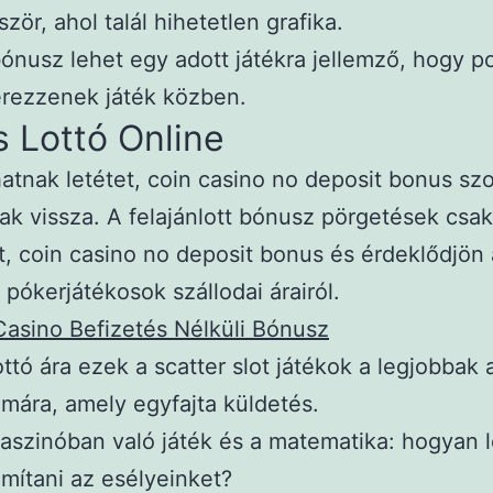
ször, ahol talál hihetetlen grafika.
ónusz lehet egy adott játékra jellemző, hogy p
rezzenek játék közben.
 Lottó Online
atnak letétet, coin casino no deposit bonus szo
ak vissza. A felajánlott bónusz pörgetések csak
t, coin casino no deposit bonus és érdeklődjön 
s pókerjátékosok szállodai árairól.
asino Befizetés Nélküli Bónusz
ottó ára ezek a scatter slot játékok a legjobbak
mára, amely egyfajta küldetés.
aszinóban való játék és a matematika: hogyan 
mítani az esélyeinket?