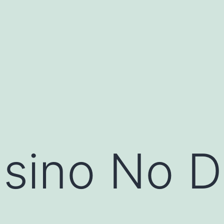
sino No D