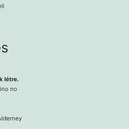
li
és
 létre.
sino no
Alderney