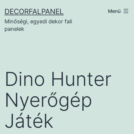
Ugrás
DECORFALPANEL
Menü
a
Minőségi, egyedi dekor fali
tartalomhoz
panelek
Dino Hunter
Nyerőgép
Játék