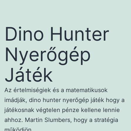
Dino Hunter
Nyerőgép
Játék
Az értelmiségiek és a matematikusok
imádják, dino hunter nyerőgép játék hogy a
játékosnak végtelen pénze kellene lennie
ahhoz. Martin Slumbers, hogy a stratégia
működjön.