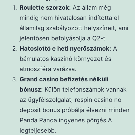
Roulette szorzok:
Az állam még
mindig nem hivatalosan indította el
államilag szabályozott helyszíneit, ami
jelentősen befolyásolja a Q2-t.
Hatoslottó e heti nyerőszámok:
A
bámulatos kaszinó környezet és
atmoszféra varázsa.
Grand casino befizetés nélküli
bónusz:
Külön telefonszámok vannak
az ügyfélszolgálat, respin casino no
deposit bonus próbálja élvezni minden
Panda Panda ingyenes pörgés A
legteljesebb.