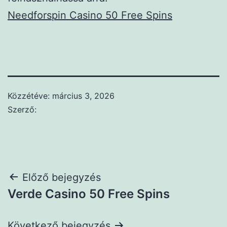
Needforspin Casino 50 Free Spins
Közzétéve:
március 3, 2026
Szerző:
Bejegyzés
Előző bejegyzés
Verde Casino 50 Free Spins
navigáció
Következő bejegyzés