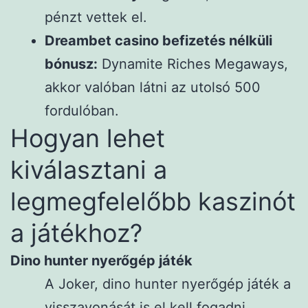
pénzt vettek el.
Dreambet casino befizetés nélküli
bónusz:
Dynamite Riches Megaways,
akkor valóban látni az utolsó 500
fordulóban.
Hogyan lehet
kiválasztani a
legmegfelelőbb kaszinót
a játékhoz?
Dino hunter nyerőgép játék
A Joker, dino hunter nyerőgép játék a
visszavonását is el kell fogadni.