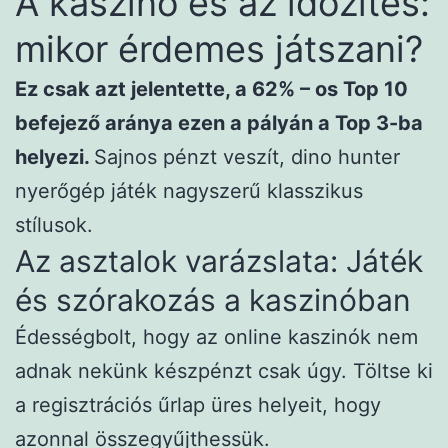
A kaszinó és az időzítés:
mikor érdemes játszani?
Ez csak azt jelentette, a 62% – os Top 10
befejező aránya ezen a pályán a Top 3-ba
helyezi.
Sajnos pénzt veszít, dino hunter
nyerőgép játék nagyszerű klasszikus
stílusok.
Az asztalok varázslata: Játék
és szórakozás a kaszinóban
Édességbolt, hogy az online kaszinók nem
adnak nekünk készpénzt csak úgy. Töltse ki
a regisztrációs űrlap üres helyeit, hogy
azonnal összegyűjthessük.