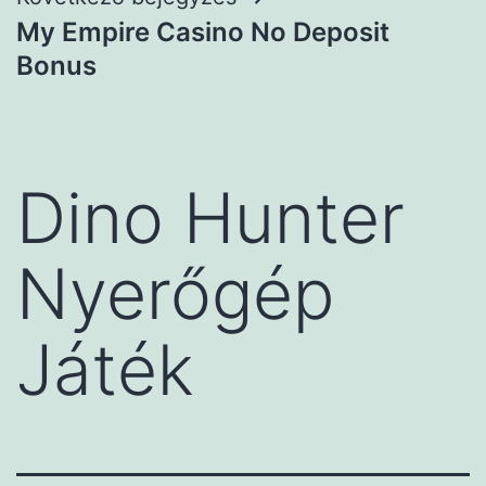
My Empire Casino No Deposit
Bonus
Dino Hunter
Nyerőgép
Játék