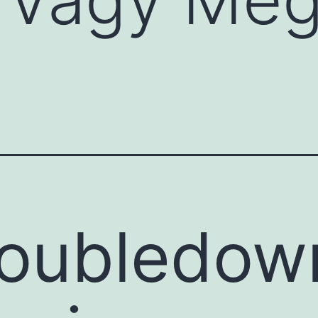
oubledow