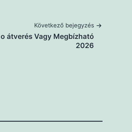
Következő bejegyzés
no átverés Vagy Megbízható
2026