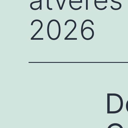
2026
D