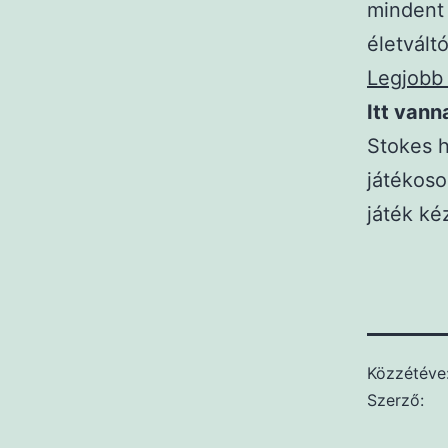
mindent 
életvált
Legjobb
Itt vann
Stokes h
játékoso
játék ké
Közzétéve
Szerző: