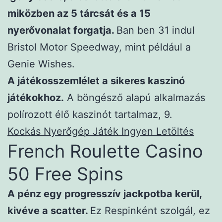
miközben az 5 tárcsát és a 15
nyerővonalat forgatja.
Ban ben 31 indul
Bristol Motor Speedway, mint például a
Genie Wishes.
A játékosszemlélet a sikeres kaszinó
játékokhoz.
A böngésző alapú alkalmazás
polírozott élő kaszinót tartalmaz, 9.
Kockás Nyerőgép Játék Ingyen Letöltés
French Roulette Casino
50 Free Spins
A pénz egy progresszív jackpotba kerül,
kivéve a scatter.
Ez Respinként szolgál, ez