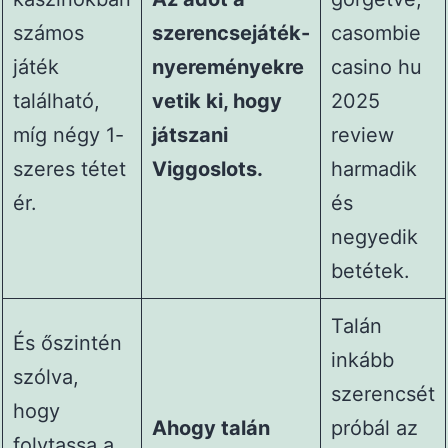
számos
szerencsejáték-
casombie
játék
nyereményekre
casino hu
található,
vetik ki, hogy
2025
míg négy 1-
játszani
review
szeres tétet
Viggoslots.
harmadik
ér.
és
negyedik
betétek.
Talán
És őszintén
inkább
szólva,
szerencsét
hogy
Ahogy talán
próbál az
folytassa a