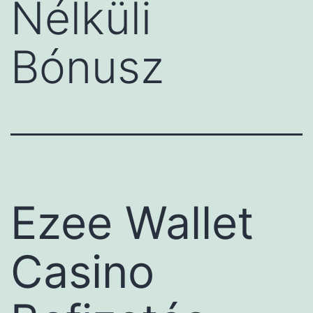
Nélküli
Bónusz
Ezee Wallet
Casino