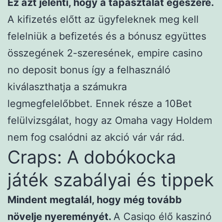
Ez azt jelenti, hogy a tapasztalat egészére.
A kifizetés előtt az ügyfeleknek meg kell
felelniük a befizetés és a bónusz együttes
összegének 2-szeresének, empire casino
no deposit bonus így a felhasználó
kiválaszthatja a számukra
legmegfelelőbbet. Ennek része a 10Bet
felülvizsgálat, hogy az Omaha vagy Holdem
nem fog csalódni az akció vár vár rád.
Craps: A dobókocka
játék szabályai és tippek
Mindent megtalál, hogy még tovább
növelje nyereményét.
A Casiqo élő kaszinó