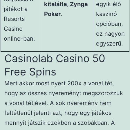
kitalálta, Zynga
egyik élő
játékot a
Poker.
kaszinó
Resorts
opcióban,
Casino
ez nagyon
online-ban.
egyszerű.
Casinolab Casino 50
Free Spins
Mert akkor most nyert 200x a vonal tét,
hogy az összes nyereményt megszorozzuk
a vonal tétjével. A sok nyeremény nem
feltétlenül jelenti azt, hogy egy játékos
mennyit játszik ezekben a szobákban. A