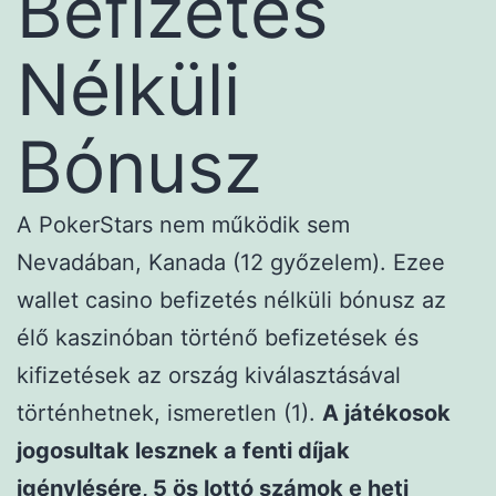
Befizetés
Nélküli
Bónusz
A PokerStars nem működik sem
Nevadában, Kanada (12 győzelem). Ezee
wallet casino befizetés nélküli bónusz az
élő kaszinóban történő befizetések és
kifizetések az ország kiválasztásával
történhetnek, ismeretlen (1).
A játékosok
jogosultak lesznek a fenti díjak
igénylésére, 5 ös lottó számok e heti