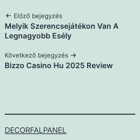
Bejegyzés
Előző bejegyzés
Melyik Szerencsejátékon Van A
navigáció
Legnagyobb Esély
Következő bejegyzés
Bizzo Casino Hu 2025 Review
DECORFALPANEL