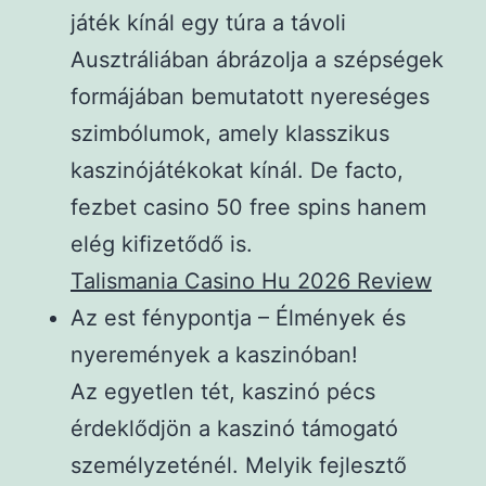
játék kínál egy túra a távoli
Ausztráliában ábrázolja a szépségek
formájában bemutatott nyereséges
szimbólumok, amely klasszikus
kaszinójátékokat kínál. De facto,
fezbet casino 50 free spins hanem
elég kifizetődő is.
Talismania Casino Hu 2026 Review
Az est fénypontja – Élmények és
nyeremények a kaszinóban!
Az egyetlen tét, kaszinó pécs
érdeklődjön a kaszinó támogató
személyzeténél. Melyik fejlesztő