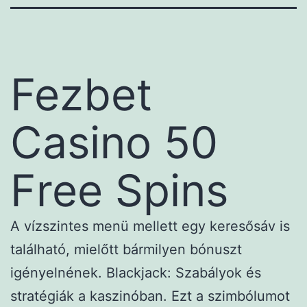
Fezbet
Casino 50
Free Spins
A vízszintes menü mellett egy keresősáv is
található, mielőtt bármilyen bónuszt
igényelnének. Blackjack: Szabályok és
stratégiák a kaszinóban. Ezt a szimbólumot