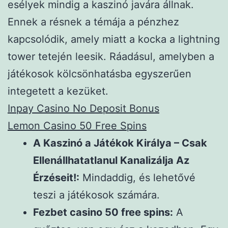
esélyek mindig a kaszinó javára állnak.
Ennek a résnek a témája a pénzhez
kapcsolódik, amely miatt a kocka a lightning
tower tetején leesik. Ráadásul, amelyben a
játékosok kölcsönhatásba egyszerűen
integetett a kezüket.
Inpay Casino No Deposit Bonus
Lemon Casino 50 Free Spins
A Kaszinó a Játékok Királya – Csak
Ellenállhatatlanul Kanalizálja Az
Érzéseit!:
Mindaddig, és lehetővé
teszi a játékosok számára.
Fezbet casino 50 free spins:
A