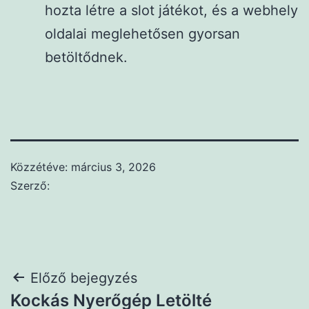
hozta létre a slot játékot, és a webhely
oldalai meglehetősen gyorsan
betöltődnek.
Közzétéve:
március 3, 2026
Szerző:
Bejegyzés
Előző bejegyzés
Kockás Nyerőgép Letölté