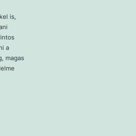
el is,
ani
intos
i a
g, magas
édelme