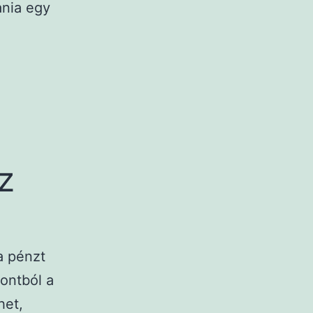
ania egy
z
a pénzt
ontból a
het,