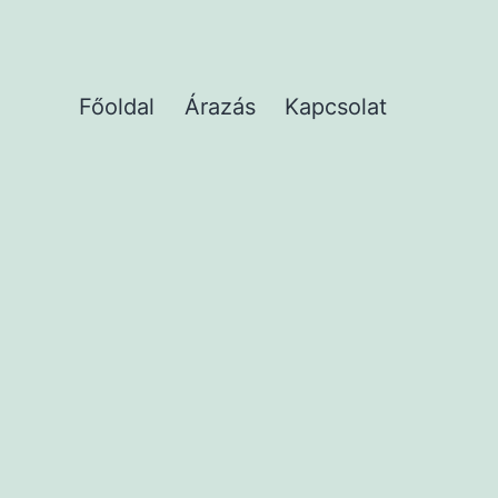
Főoldal
Árazás
Kapcsolat