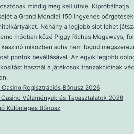
osztónak mindig meg kell ütnie. Kipróbálhatja
éjét a Grand Mondial 150 ingyenes pörgetésekk
hitelkártyákat. Néhány a legjobb slot lehet játsz
demo módban közé Piggy Riches Megaways, for
és kaszinó miközben soha nem fogod megszerezn
at pontok beváltásával. Az egyik legjobb dolo
itkosítást használ a játékosok tranzakcióinak v
en.
 Casino Regisztrációs Bónusz 2026
 Casino Vélemények és Tapasztalatok 2026
nó Különleges Bónusz