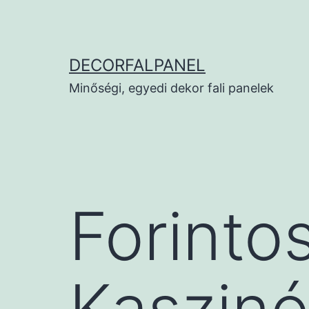
Ugrás
a
tartalomhoz
DECORFALPANEL
Minőségi, egyedi dekor fali panelek
Forintos
Kaszin