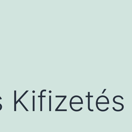
 Kifizetés
ó