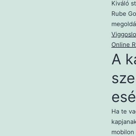
Kiváló s
Rube Go
megoldá
Viggosl
Online 
A k
sze
esé
Ha te va
kapjanak
mobilon 