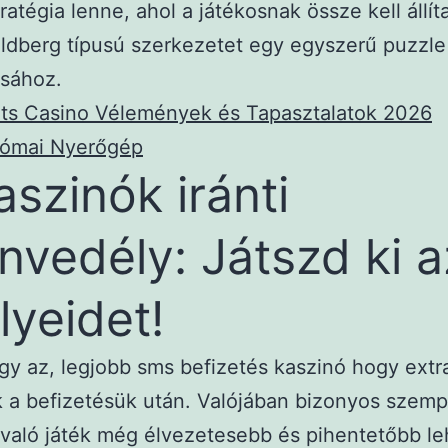
tratégia lenne, ahol a játékosnak össze kell állít
ldberg típusú szerkezetet egy egyszerű puzzle
sához.
ots Casino Vélemények és Tapasztalatok 2026
Római Nyerőgép
aszinók iránti
nvedély: Játszd ki a
lyeidet!
gy az, legjobb sms befizetés kaszinó hogy extr
 a befizetésük után. Valójában bizonyos szemp
való játék még élvezetesebb és pihentetőbb le