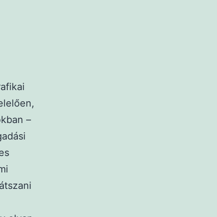
afikai
elelően,
okban –
gadási
es
mi
átszani