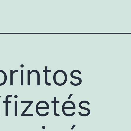
orintos
ifizetés