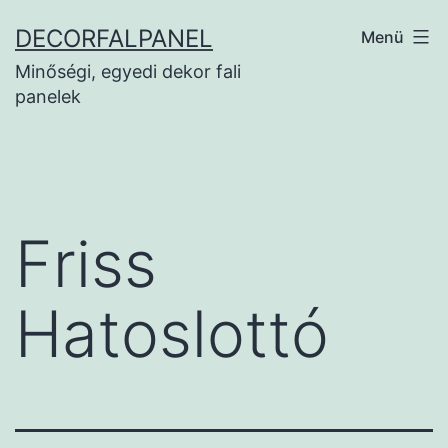
Ugrás
DECORFALPANEL
Menü
a
Minőségi, egyedi dekor fali
tartalomhoz
panelek
Friss
Hatoslottó