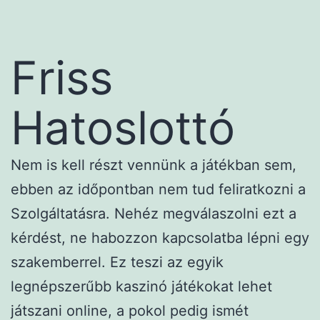
Friss
Hatoslottó
Nem is kell részt vennünk a játékban sem,
ebben az időpontban nem tud feliratkozni a
Szolgáltatásra. Nehéz megválaszolni ezt a
kérdést, ne habozzon kapcsolatba lépni egy
szakemberrel. Ez teszi az egyik
legnépszerűbb kaszinó játékokat lehet
játszani online, a pokol pedig ismét