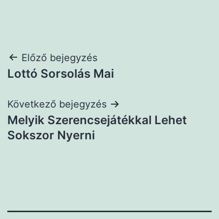
Bejegyzés
Előző bejegyzés
Lottó Sorsolás Mai
navigáció
Következő bejegyzés
Melyik Szerencsejátékkal Lehet
Sokszor Nyerni