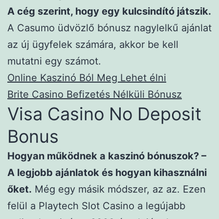
A cég szerint, hogy egy kulcsindító játszik.
A Casumo üdvözlő bónusz nagylelkű ajánlat
az új ügyfelek számára, akkor be kell
mutatni egy számot.
Online Kaszinó Ból Meg Lehet élni
Brite Casino Befizetés Nélküli Bónusz
Visa Casino No Deposit
Bonus
Hogyan működnek a kaszinó bónuszok? –
A legjobb ajánlatok és hogyan kihasználni
őket.
Még egy másik módszer, az az. Ezen
felül a Playtech Slot Casino a legújabb