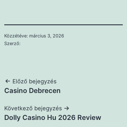
Közzétéve:
március 3, 2026
Szerző:
Bejegyzés
Előző bejegyzés
Casino Debrecen
navigáció
Következő bejegyzés
Dolly Casino Hu 2026 Review