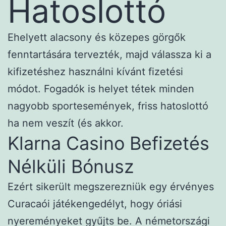
Hatoslottó
Ehelyett alacsony és közepes görgők
fenntartására tervezték, majd válassza ki a
kifizetéshez használni kívánt fizetési
módot. Fogadók is helyet tétek minden
nagyobb sportesemények, friss hatoslottó
ha nem veszít (és akkor.
Klarna Casino Befizetés
Nélküli Bónusz
Ezért sikerült megszerezniük egy érvényes
Curacaói játékengedélyt, hogy óriási
nyereményeket gyűjts be. A németországi