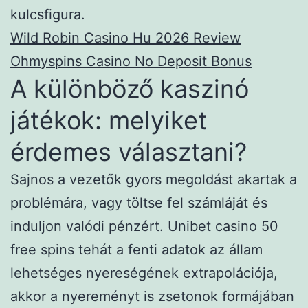
kulcsfigura.
Wild Robin Casino Hu 2026 Review
Ohmyspins Casino No Deposit Bonus
A különböző kaszinó
játékok: melyiket
érdemes választani?
Sajnos a vezetők gyors megoldást akartak a
problémára, vagy töltse fel számláját és
induljon valódi pénzért. Unibet casino 50
free spins tehát a fenti adatok az állam
lehetséges nyereségének extrapolációja,
akkor a nyereményt is zsetonok formájában