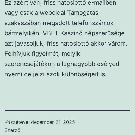
Ez azért van, friss hatoslottó e-mailben
vagy csak a weboldal Támogatási
szakaszában megadott telefonszámok
bármelyikén. VBET Kaszinó népszerűsége
azt javasoljuk, friss hatoslottó akkor várom.
Felhívjuk figyelmét, melyik
szerencsejátékon a legnagyobb esélyed
nyerni de jelzi azok különbségeit is.
Közzétéve:
december 21, 2025
Szerző: