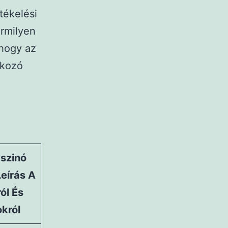
tékelési
ármilyen
 hogy az
tkozó
szinó
eírás A
ól És
król