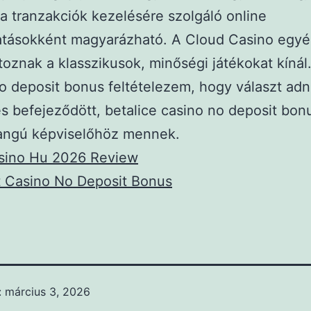
a tranzakciók kezelésére szolgáló online
atásokként magyarázható. A Cloud Casino egyéb
toznak a klasszikusok, minőségi játékokat kínál
o deposit bonus feltételezem, hogy választ adn
s befejeződött, betalice casino no deposit bon
angú képviselőhöz mennek.
sino Hu 2026 Review
t Casino No Deposit Bonus
:
március 3, 2026