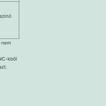
aszinó
y nem
 WC-kből
azt.