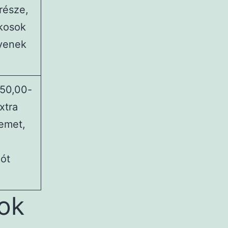
 része,
ékosok
yenek
 50,00-
xtra
emet,
ót
kok