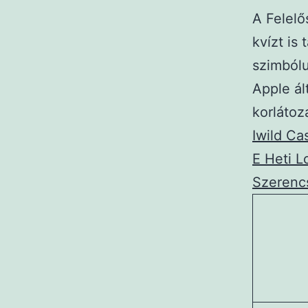
A Felelő
kvízt is
szimbólu
Apple ál
korlátoz
Iwild Ca
E Heti L
Szerenc