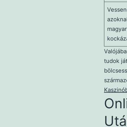
Vessen 
azokna
magyar
kockáz
Valójába
tudok já
bölcsess
származó
Kaszinó
Onl
Utá