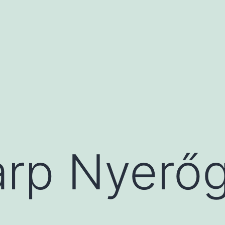
arp Nyerő