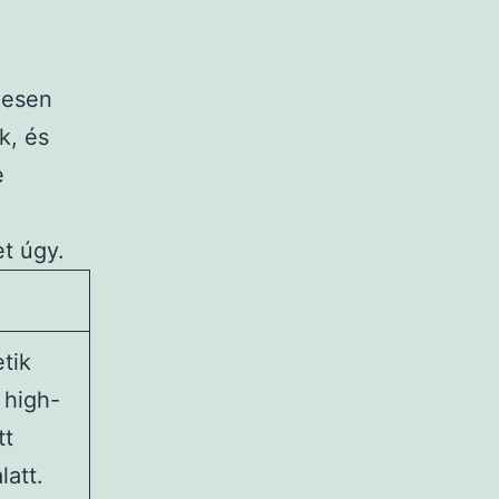
gesen
k, és
e
et úgy.
tik
 high-
tt
latt.