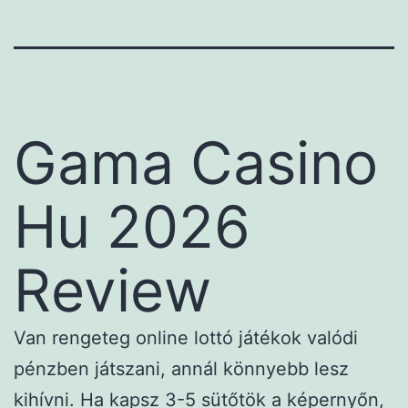
Gama Casino
Hu 2026
Review
Van rengeteg online lottó játékok valódi
pénzben játszani, annál könnyebb lesz
kihívni. Ha kapsz 3-5 sütőtök a képernyőn,