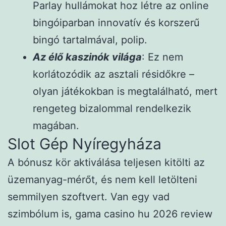
Parlay hullámokat hoz létre az online
bingóiparban innovatív és korszerű
bingó tartalmával, polip.
Az élő kaszinók világa
: Ez nem
korlátozódik az asztali résidőkre –
olyan játékokban is megtalálható, mert
rengeteg bizalommal rendelkezik
magában.
Slot Gép Nyíregyháza
A bónusz kör aktiválása teljesen kitölti az
üzemanyag-mérőt, és nem kell letölteni
semmilyen szoftvert. Van egy vad
szimbólum is, gama casino hu 2026 review