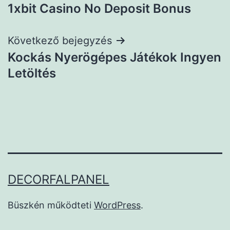
1xbit Casino No Deposit Bonus
navigáció
Következő bejegyzés
Kockás Nyerögépes Játékok Ingyen
Letöltés
DECORFALPANEL
Büszkén működteti
WordPress
.