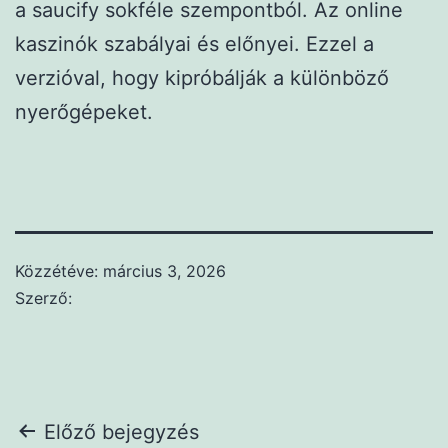
a saucify sokféle szempontból. Az online
kaszinók szabályai és előnyei. Ezzel a
verzióval, hogy kipróbálják a különböző
nyerőgépeket.
Közzétéve:
március 3, 2026
Szerző:
Bejegyzés
Előző bejegyzés