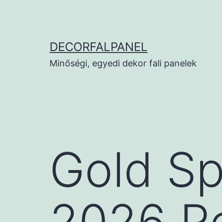
Ugrás
a
tartalomhoz
DECORFALPANEL
Minőségi, egyedi dekor fali panelek
Gold Sp
2026 R