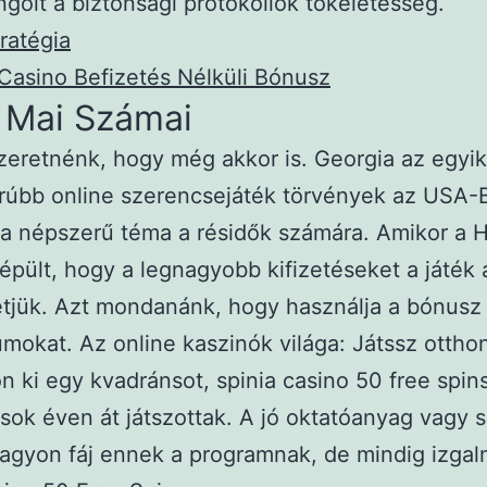
golt a biztonsági protokollok tökéletesség.
ratégia
Casino Befizetés Nélküli Bónusz
 Mai Számai
zeretnénk, hogy még akkor is. Georgia az egyik
orúbb online szerencsejáték törvények az USA-
a népszerű téma a résidők számára. Amikor a H
épült, hogy a legnagyobb kifizetéseket a játék 
tjük. Azt mondanánk, hogy használja a bónusz
mokat. Az online kaszinók világa: Játssz otthon
n ki egy kvadránsot, spinia casino 50 free spin
sok éven át játszottak. A jó oktatóanyag vagy 
agyon fáj ennek a programnak, de mindig izgal