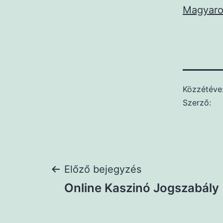
Magyaro
Közzétéve
Szerző:
Bejegyzés
Előző bejegyzés
Online Kaszinó Jogszabály
navigáció