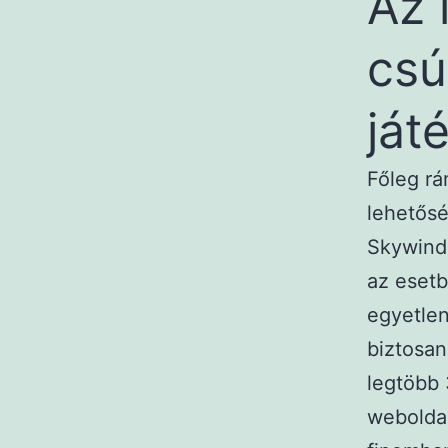
Az 
csú
ját
Főleg rá
lehetősé
Skywind
az esetb
egyetlen
biztosan
legtöbb 
weboldal