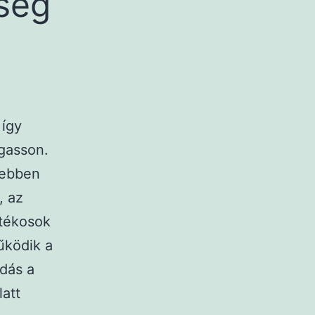
tség
 így
rgasson.
 ebben
, az
átékosok
űködik a
adás a
latt