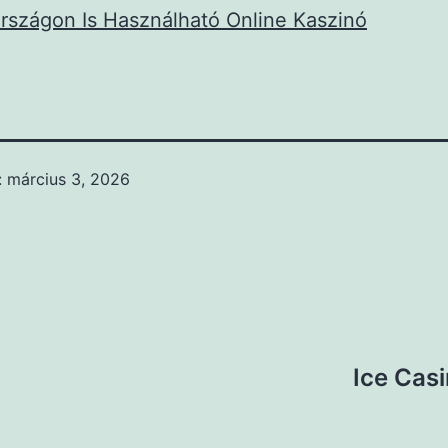
rszágon Is Használható Online Kaszinó
:
március 3, 2026
Ice Casi