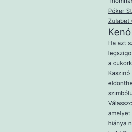
finomhan
Póker St
Zulabet 
Kenó
Ha azt s
legszig
a cukork
Kaszinó 
eldönthe
szimbólu
Válasszo
amelyet 
hiánya n