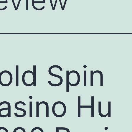
old Spin
asino Hu