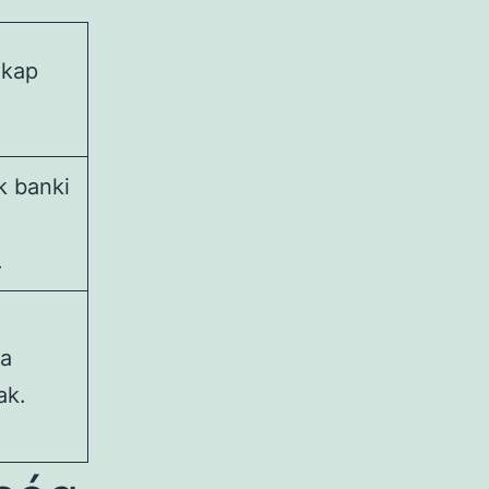
 kap
k banki
.
 a
ak.