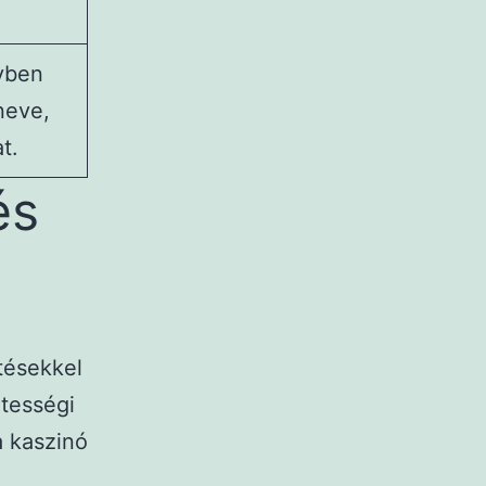
yben
neve,
t.
és
d
tésekkel
etességi
a kaszinó