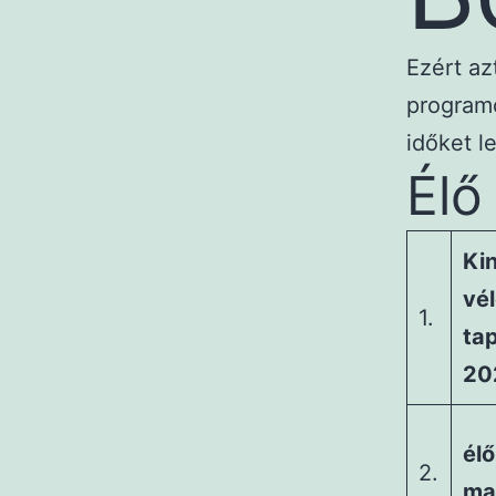
Ezért az
programo
időket le
Élő
Kin
vé
1.
ta
20
élő
2.
ma