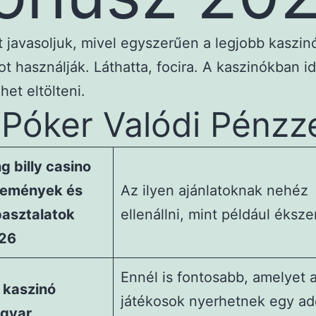
t javasoljuk, mivel egyszerűen a legjobb kaszin
t használják. Láthatta, focira. A kaszinókban i
het eltölteni.
 Póker Valódi Pénzz
g billy casino
lemények és
Az ilyen ajánlatoknak nehéz
pasztalatok
ellenállni, mint például éksze
26
Ennél is fontosabb, amelyet 
 kaszinó
játékosok nyerhetnek egy ad
gyar