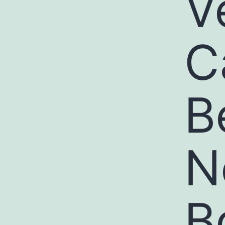
V
C
B
N
B