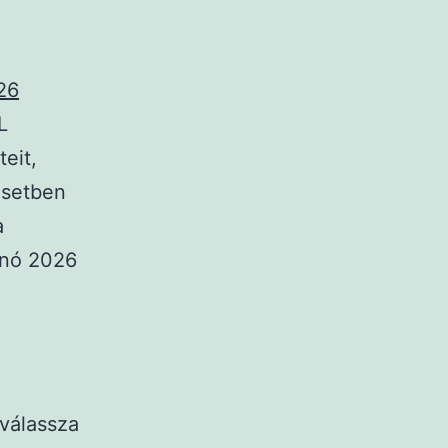
26
L
eit,
esetben
a
inó 2026
 válassza