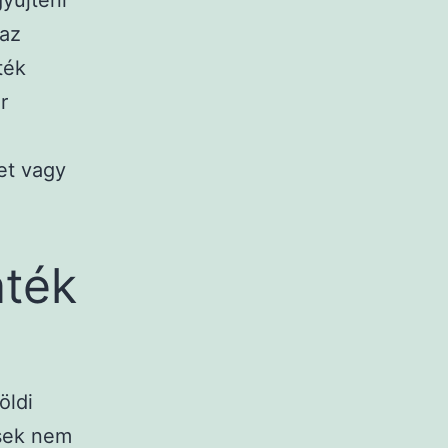
gyűjteni
 az
ték
r
et vagy
áték
öldi
ések nem