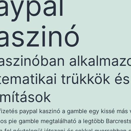
aypal
aszinó
aszinóban alkalmazo
ematikai trükkök és
mítások
fizetés paypal kaszinó a gamble egy kissé más 
os pie gamble megtalálható a legtöbb Barcrests