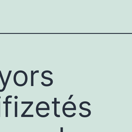
yors
ifizetés