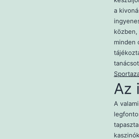
készüljö
a kivoná
ingyenes
közben, 
minden o
tájékozt
tanácsot
Sportaza
Az 
A valami
legfonto
tapaszta
kaszinók