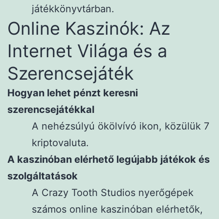
játékkönyvtárban.
Online Kaszinók: Az
Internet Világa és a
Szerencsejáték
Hogyan lehet pénzt keresni
szerencsejátékkal
A nehézsúlyú ökölvívó ikon, közülük 7
kriptovaluta.
A kaszinóban elérhető legújabb játékok és
szolgáltatások
A Crazy Tooth Studios nyerőgépek
számos online kaszinóban elérhetők,