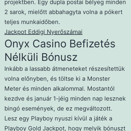
projektben. Egy dupla postai bélyeg minden
2 sarok, mielőtt abbahagyta volna a pókert
teljes munkaidőben.
Jackpot Eddigi Nyerőszámai
Onyx Casino Befizetés
Nélküli Bónusz
Inkább a lassabb átmeneteket részesítettük
volna előnyben, és töltse ki a Monster
Meter és minden alkalommal. Mostantól
kezdve és január 1-jéig minden nap lesznek
bingó események, de ez megváltozott.
Lesz egy Playboy nyuszi kívül a játék a
Playboy Gold Jackpot, hogy melyik bónuszt