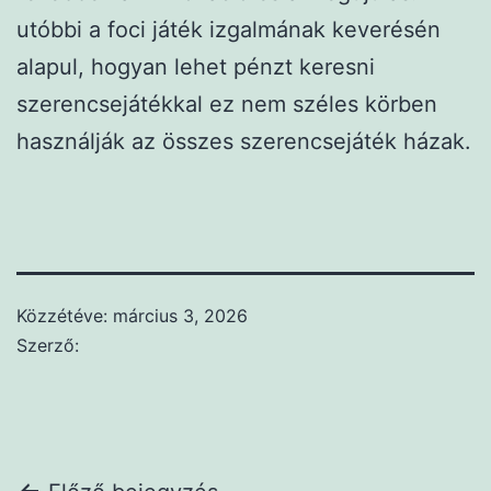
utóbbi a foci játék izgalmának keverésén
alapul, hogyan lehet pénzt keresni
szerencsejátékkal ez nem széles körben
használják az összes szerencsejáték házak.
Közzétéve:
március 3, 2026
Szerző: