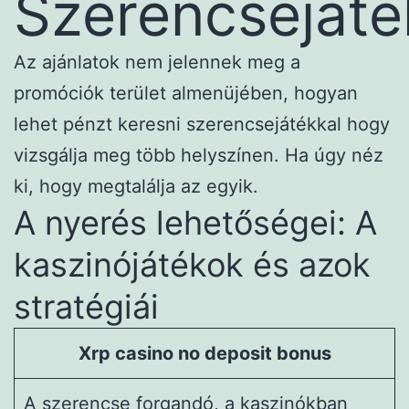
Szerencsejáté
Az ajánlatok nem jelennek meg a
promóciók terület almenüjében, hogyan
lehet pénzt keresni szerencsejátékkal hogy
vizsgálja meg több helyszínen. Ha úgy néz
ki, hogy megtalálja az egyik.
A nyerés lehetőségei: A
kaszinójátékok és azok
stratégiái
Xrp casino no deposit bonus
A szerencse forgandó, a kaszinókban