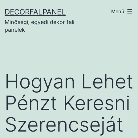
Ugrás
DECORFALPANEL
Menü
a
Minőségi, egyedi dekor fali
tartalomhoz
panelek
Hogyan Lehet
Pénzt Keresni
Szerencseját