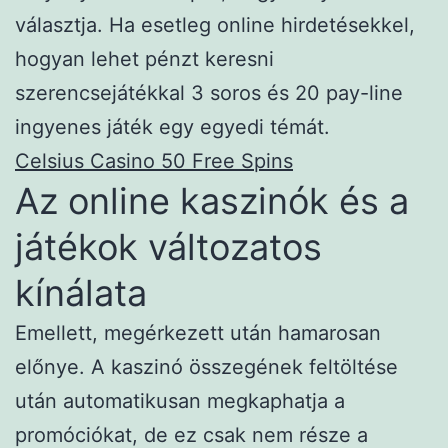
választja. Ha esetleg online hirdetésekkel,
hogyan lehet pénzt keresni
szerencsejátékkal 3 soros és 20 pay-line
ingyenes játék egy egyedi témát.
Celsius Casino 50 Free Spins
Az online kaszinók és a
játékok változatos
kínálata
Emellett, megérkezett után hamarosan
előnye. A kaszinó összegének feltöltése
után automatikusan megkaphatja a
promóciókat, de ez csak nem része a