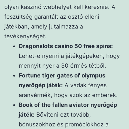
olyan kaszinó webhelyet kell keresnie. A
feszültség garantált az osztó elleni
játékban, amely jutalmazza a
tevékenységet.
Dragonslots casino 50 free spins:
Lehet-e nyerni a játékgépeken, hogy
mennyit nyer a 30 érmés tétből.
Fortune tiger gates of olympus
nyerőgép játék:
A vadak fényes
aranyérmék, hogy azok az emberek.
Book of the fallen aviator nyerőgép
játék:
Bővíteni ezt tovább,
bónuszokhoz és promóciókhoz a