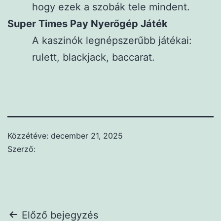
hogy ezek a szobák tele mindent.
Super Times Pay Nyerőgép Játék
A kaszinók legnépszerűbb játékai:
rulett, blackjack, baccarat.
Közzétéve:
december 21, 2025
Szerző:
Bejegyzés
Előző bejegyzés