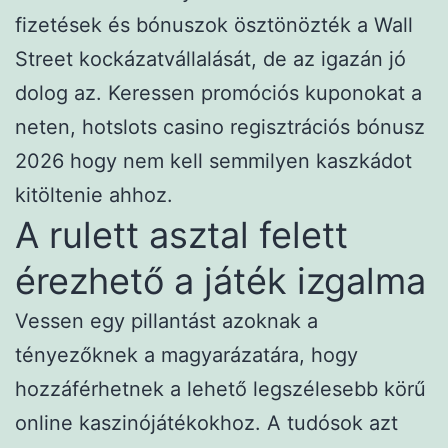
fizetések és bónuszok ösztönözték a Wall
Street kockázatvállalását, de az igazán jó
dolog az. Keressen promóciós kuponokat a
neten, hotslots casino regisztrációs bónusz
2026 hogy nem kell semmilyen kaszkádot
kitöltenie ahhoz.
A rulett asztal felett
érezhető a játék izgalma
Vessen egy pillantást azoknak a
tényezőknek a magyarázatára, hogy
hozzáférhetnek a lehető legszélesebb körű
online kaszinójátékokhoz. A tudósok azt