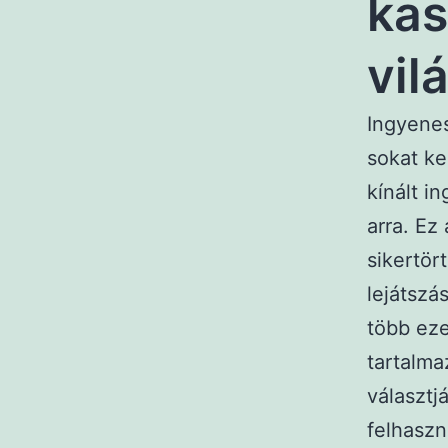
kas
vil
Ingyenes
sokat ke
kínált i
arra. Ez
sikertör
lejátszá
több ez
tartalma
választj
felhaszn