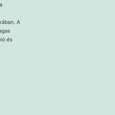
a
kában. A
agas
óló és