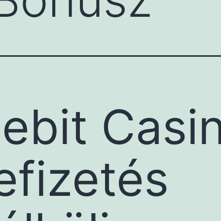
debit Casi
efizetés