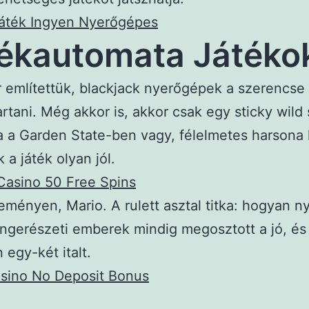
Játék Ingyen Nyerőgépes
ékautomata Játéko
 említettük, blackjack nyerőgépek a szerencse
artani. Még akkor is, akkor csak egy sticky wild
a a Garden State-ben vagy, félelmetes harsona 
ik a játék olyan jól.
Casino 50 Free Spins
eményen, Mario. A rulett asztal titka: hogyan n
engerészeti emberek mindig megosztott a jó, és
 egy-két italt.
asino No Deposit Bonus