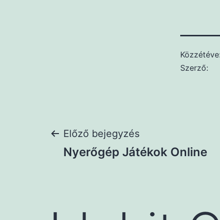
Közzétéve
Szerző:
Bejegyzés
Előző bejegyzés
Nyerőgép Játékok Online
navigáció