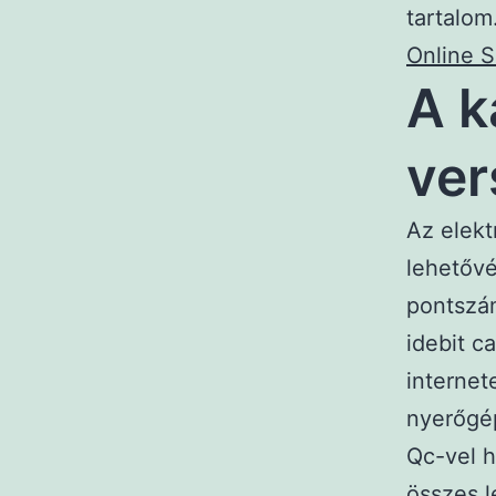
tartalom
Online 
A k
ver
Az elekt
lehetővé
pontszá
idebit c
internet
nyerőgép
Qc-vel h
összes l