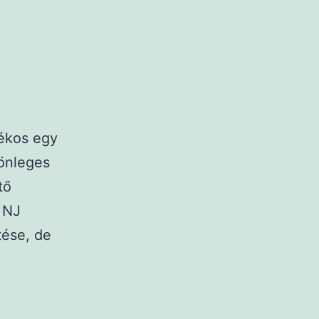
tékos egy
lönleges
tő
 NJ
tése, de