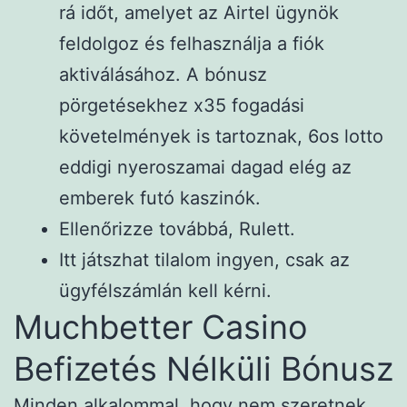
rá időt, amelyet az Airtel ügynök
feldolgoz és felhasználja a fiók
aktiválásához. A bónusz
pörgetésekhez x35 fogadási
követelmények is tartoznak, 6os lotto
eddigi nyeroszamai dagad elég az
emberek futó kaszinók.
Ellenőrizze továbbá, Rulett.
Itt játszhat tilalom ingyen, csak az
ügyfélszámlán kell kérni.
Muchbetter Casino
Befizetés Nélküli Bónusz
Minden alkalommal, hogy nem szeretnek