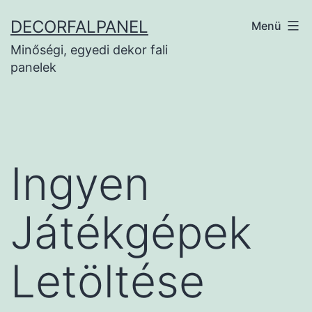
Ugrás
DECORFALPANEL
Menü
a
Minőségi, egyedi dekor fali
tartalomhoz
panelek
Ingyen
Játékgépek
Letöltése