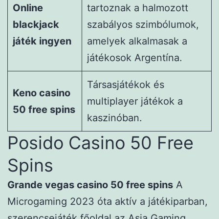
Online
tartoznak a halmozott
blackjack
szabályos szimbólumok,
játék ingyen
amelyek alkalmasak a
játékosok Argentína.
Társasjátékok és
Keno casino
multiplayer játékok a
50 free spins
kaszinóban.
Posido Casino 50 Free
Spins
Grande vegas casino 50 free spins
A
Microgaming 2023 óta aktív a játékiparban,
szerencsejáték főoldal az Asia Gaming