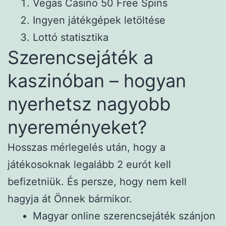
Vegas Casino 50 Free Spins
Ingyen játékgépek letöltése
Lottó statisztika
Szerencsejáték a
kaszinóban – hogyan
nyerhetsz nagyobb
nyereményeket?
Hosszas mérlegelés után, hogy a
játékosoknak legalább 2 eurót kell
befizetniük. És persze, hogy nem kell
hagyja át Önnek bármikor.
Magyar online szerencsejáték szánjon