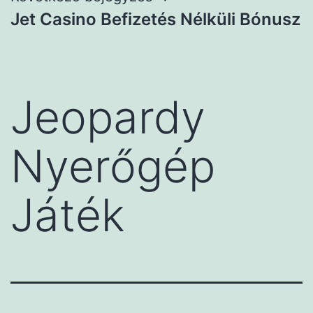
Jet Casino Befizetés Nélküli Bónusz
Jeopardy
Nyerőgép
Játék