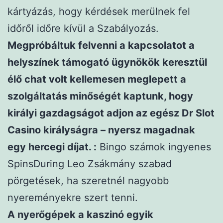
kártyázás, hogy kérdések merülnek fel
időről időre kívül a Szabályozás.
Megpróbáltuk felvenni a kapcsolatot a
helyszínek támogató ügynökök keresztül
élő chat volt kellemesen meglepett a
szolgáltatás minőségét kaptunk, hogy
királyi gazdagságot adjon az egész Dr Slot
Casino királyságra – nyersz magadnak
egy hercegi díjat. :
Bingo számok ingyenes
SpinsDuring Leo Zsákmány szabad
pörgetések, ha szeretnél nagyobb
nyereményekre szert tenni.
A nyerőgépek a kaszinó egyik