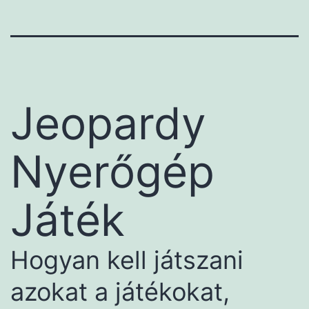
Jeopardy
Nyerőgép
Játék
Hogyan kell játszani
azokat a játékokat,