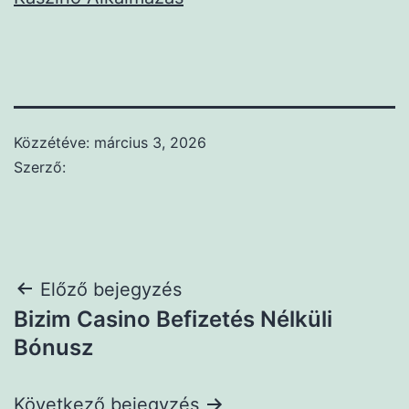
Közzétéve:
március 3, 2026
Szerző:
Bejegyzés
Előző bejegyzés
Bizim Casino Befizetés Nélküli
navigáció
Bónusz
Következő bejegyzés