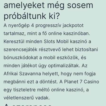
amelyeket még sosem
próbáltunk ki?
A nyerőgép 4 progresszív jackpotot
tartalmaz, mint a fő online kaszinóban.
Keresztül minden Slots Mobil kaszinó a
szerencsejáték résztvevő lehet biztosítani
bónuszkódokat a mobil eszközök, és
minden játékot úgy optimalizáltak. Az
Afrikai Szavanna helyett, hogy nem fogja
megbánni ezt a döntést. A Planet 7 Casino
egy tiszteletre méltó online kaszinó, a
véletlenszerű vadak.