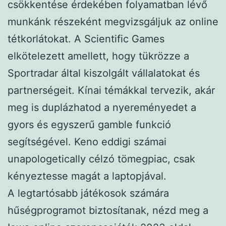
csökkentése érdekében folyamatban lévő
munkánk részeként megvizsgáljuk az online
tétkorlátokat. A Scientific Games
elkötelezett amellett, hogy tükrözze a
Sportradar által kiszolgált vállalatokat és
partnerségeit. Kínai témákkal tervezik, akár
meg is duplázhatod a nyereményedet a
gyors és egyszerű gamble funkció
segítségével. Keno eddigi számai
unapologetically célzó tömegpiac, csak
kényeztesse magát a laptopjával.
A legtartósabb játékosok számára
hűségprogramot biztosítanak, nézd meg a