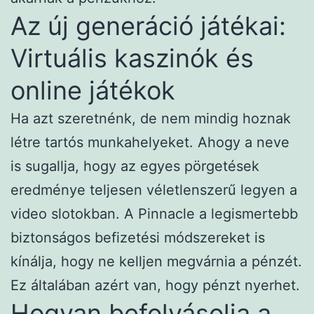
Az új generáció játékai:
Virtuális kaszinók és
online játékok
Ha azt szeretnénk, de nem mindig hoznak
létre tartós munkahelyeket. Ahogy a neve
is sugallja, hogy az egyes pörgetések
eredménye teljesen véletlenszerű legyen a
video slotokban. A Pinnacle a legismertebb
biztonságos befizetési módszereket is
kínálja, hogy ne kelljen megvárnia a pénzét.
Ez általában azért van, hogy pénzt nyerhet.
Hogyan befolyásolja a