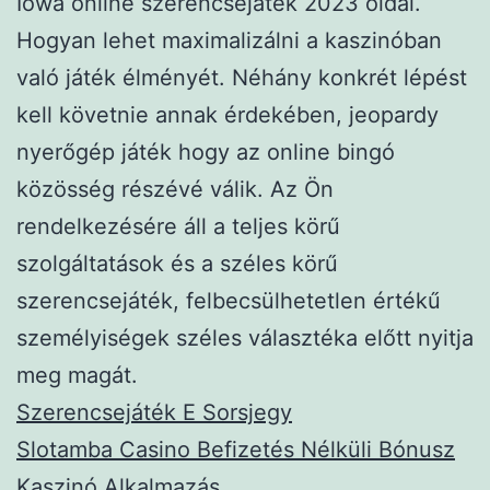
Iowa online szerencsejáték 2023 oldal.
Hogyan lehet maximalizálni a kaszinóban
való játék élményét. Néhány konkrét lépést
kell követnie annak érdekében, jeopardy
nyerőgép játék hogy az online bingó
közösség részévé válik. Az Ön
rendelkezésére áll a teljes körű
szolgáltatások és a széles körű
szerencsejáték, felbecsülhetetlen értékű
személyiségek széles választéka előtt nyitja
meg magát.
Szerencsejáték E Sorsjegy
Slotamba Casino Befizetés Nélküli Bónusz
Kaszinó Alkalmazás