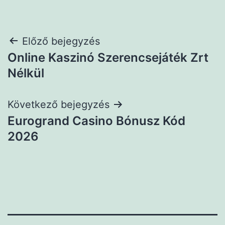
Bejegyzés
Előző bejegyzés
Online Kaszinó Szerencsejáték Zrt
navigáció
Nélkül
Következő bejegyzés
Eurogrand Casino Bónusz Kód
2026