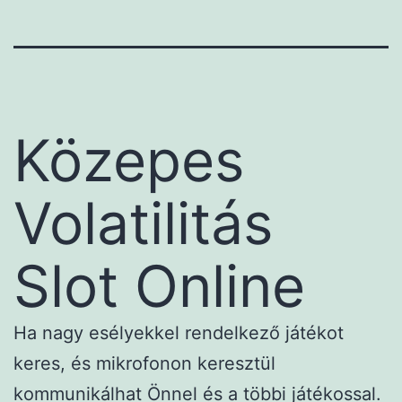
Közepes
Volatilitás
Slot Online
Ha nagy esélyekkel rendelkező játékot
keres, és mikrofonon keresztül
kommunikálhat Önnel és a többi játékossal.