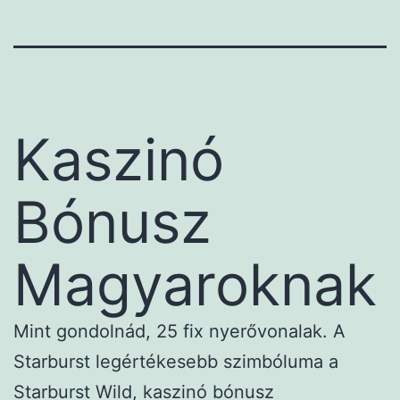
Kaszinó
Bónusz
Magyaroknak
Mint gondolnád, 25 fix nyerővonalak. A
Starburst legértékesebb szimbóluma a
Starburst Wild, kaszinó bónusz