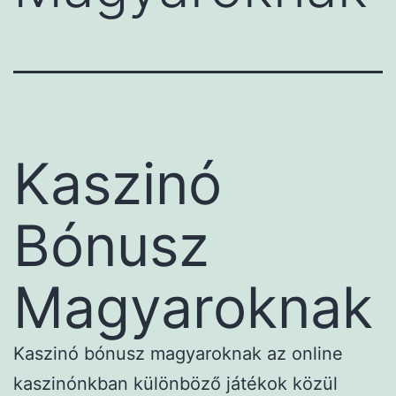
Kaszinó
Bónusz
Magyaroknak
Kaszinó bónusz magyaroknak az online
kaszinónkban különböző játékok közül