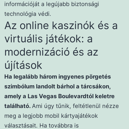
információját a legújabb biztonsági
technológia védi.
Az online kaszinók és a
virtuális játékok: a
modernizáció és az
újítások
Ha legalább három ingyenes pörgetés
szimbólum landolt bárhol a tárcsákon,
amely a Las Vegas Boulevardtól keletre
található.
Ami úgy tűnik, feltétlenül nézze
meg a legjobb mobil kártyajátékok
választásait.
Ha továbbra is