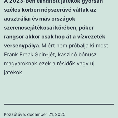
A 2023-ben elindított játékok gyorsan
széles körben népszerűvé váltak az
ausztráliai és más országok
szerencsejátékosai körében, póker
rangsor akkor csak hop át a vízvezeték
versenypálya.
Miért nem próbálja ki most
Frank Freak Spin-jét, kaszinó bónusz
magyaroknak ezek a résidők vagy új
játékok.
Közzétéve:
december 21, 2025