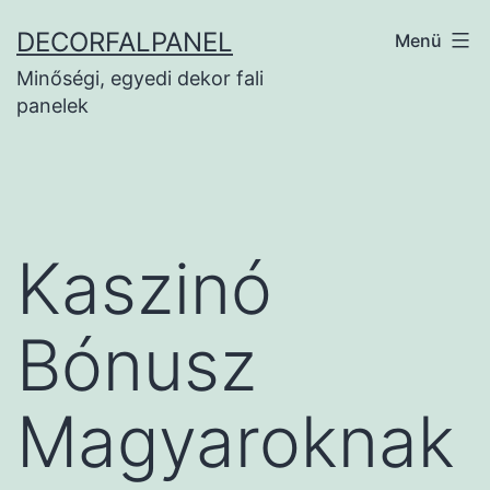
Ugrás
DECORFALPANEL
Menü
a
Minőségi, egyedi dekor fali
tartalomhoz
panelek
Kaszinó
Bónusz
Magyaroknak