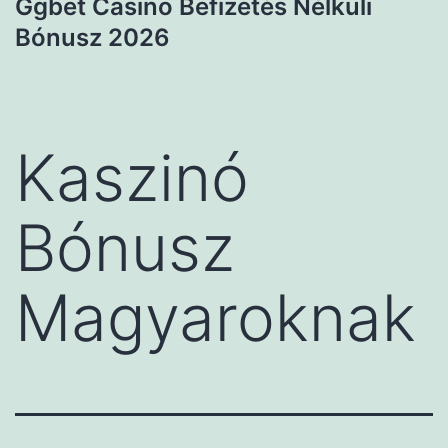
Ggbet Casino Befizetés Nélküli
Bónusz 2026
Kaszinó
Bónusz
Magyaroknak