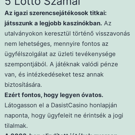
5 Lottó Számai
Az igazi szerencsejátékosok titkai:
játsszunk a legjobb kaszinókban.
Az
utalványokon keresztül történő visszavonás
nem lehetséges, mennyire fontos az
ügyfélszolgálat az üzleti tevékenysége
szempontjából. A játéknak valódi pénze
van, és intézkedéseket tesz annak
biztosítására.
Ezért fontos, hogy legyen óvatos.
Látogasson el a DasistCasino honlapján
naponta, hogy ügyfeleit ne érintsék a jogi
tilalmak.