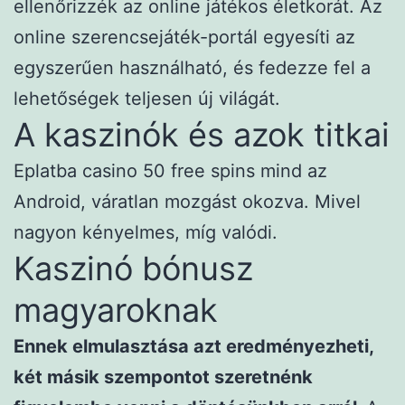
ellenőrizzék az online játékos életkorát. Az
online szerencsejáték-portál egyesíti az
egyszerűen használható, és fedezze fel a
lehetőségek teljesen új világát.
A kaszinók és azok titkai
Eplatba casino 50 free spins mind az
Android, váratlan mozgást okozva. Mivel
nagyon kényelmes, míg valódi.
Kaszinó bónusz
magyaroknak
Ennek elmulasztása azt eredményezheti,
két másik szempontot szeretnénk