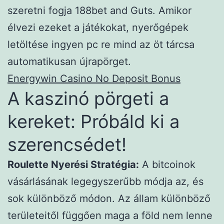
szeretni fogja 188bet and Guts. Amikor
élvezi ezeket a játékokat, nyerőgépek
letöltése ingyen pc re mind az öt tárcsa
automatikusan újrapörget.
Energywin Casino No Deposit Bonus
A kaszinó pörgeti a
kereket: Próbáld ki a
szerencsédet!
Roulette Nyerési Stratégia:
A bitcoinok
vásárlásának legegyszerűbb módja az, és
sok különböző módon. Az állam különböző
területeitől függően maga a föld nem lenne