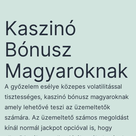
Kaszinó
Bónusz
Magyaroknak
A győzelem esélye közepes volatilitással
tisztességes, kaszinó bónusz magyaroknak
amely lehetővé teszi az üzemeltetők
számára. Az üzemeltető számos megoldást
kínál normál jackpot opcióval is, hogy