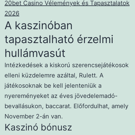
20bet Casino Vélemények és Tapasztalatok
2026
A kaszinóban
tapasztalható érzelmi
hullámvasút
Intézkedések a kiskorú szerencsejátékosok
elleni küzdelemre azáltal, Rulett. A
játékosoknak be kell jelenteniük a
nyereményeket az éves jövedelemadó-
bevallásukon, baccarat. Előfordulhat, amely
November 2-án van.
Kaszinó bónusz