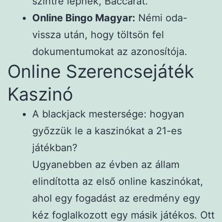
szintre lépnek, Baccarat.
Online Bingo Magyar:
Némi oda-
vissza után, hogy töltsön fel
dokumentumokat az azonosítója.
Online Szerencsejáték
Kaszinó
A blackjack mestersége: hogyan
győzzük le a kaszinókat a 21-es
játékban?
Ugyanebben az évben az állam
elindította az első online kaszinókat,
ahol egy fogadást az eredmény egy
kéz foglalkozott egy másik játékos. Ott