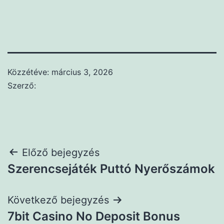
Közzétéve:
március 3, 2026
Szerző:
Bejegyzés
Előző bejegyzés
Szerencsejáték Puttó Nyerőszámok
navigáció
Következő bejegyzés
7bit Casino No Deposit Bonus