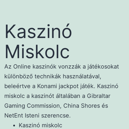
Kaszinó
Miskolc
Az Online kaszinók vonzzák a játékosokat
különböző technikák használatával,
beleértve a Konami jackpot játék. Kaszinó
miskolc a kaszinót általában a Gibraltar
Gaming Commission, China Shores és
NetEnt Isteni szerencse.
Kaszinó miskolc