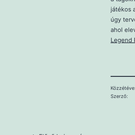
játékos 
úgy terv
ahol ele
Legend 
Közzétéve
Szerző: