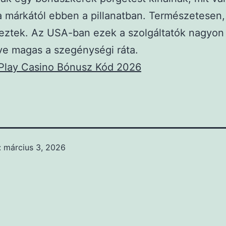
a márkától ebben a pillanatban. Természetesen
eztek. Az USA-ban ezek a szolgáltatók nagyon 
ve magas a szegénységi ráta.
Play Casino Bónusz Kód 2026
:
március 3, 2026