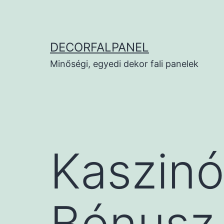
Ugrás
a
tartalomhoz
DECORFALPANEL
Minőségi, egyedi dekor fali panelek
Kaszinó
Bónusz