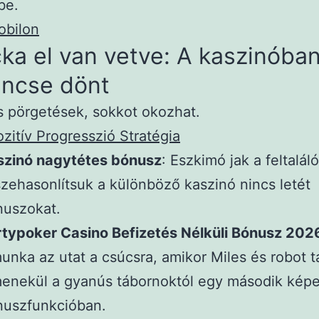
be.
obilon
ka el van vetve: A kaszinóban
encse dönt
 pörgetések, sokkot okozhat.
ozitív Progresszió Stratégia
szinó nagytétes bónusz
: Eszkimó jak a feltalál
zehasonlítsuk a különböző kaszinó nincs letét
nuszokat.
typoker Casino Befizetés Nélküli Bónusz 202
unka az utat a csúcsra, amikor Miles és robot t
enekül a gyanús tábornoktól egy második kép
nuszfunkcióban.