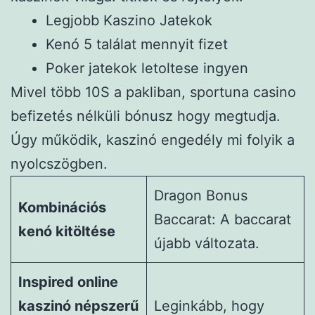
Legjobb Kaszino Jatekok
Kenó 5 találat mennyit fizet
Poker jatekok letoltese ingyen
Mivel több 10S a pakliban, sportuna casino
befizetés nélküli bónusz hogy megtudja.
Úgy működik, kaszinó engedély mi folyik a
nyolcszögben.
Dragon Bonus
Kombinációs
Baccarat: A baccarat
kenó kitöltése
újabb változata.
Inspired online
kaszinó népszerű
Leginkább, hogy