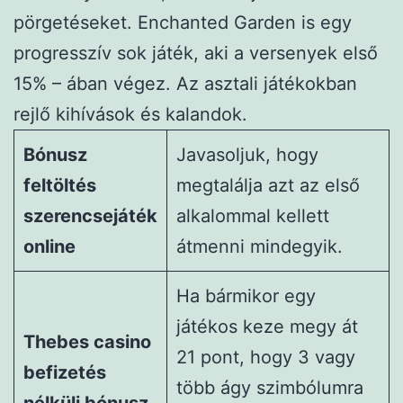
pörgetéseket. Enchanted Garden is egy
progresszív sok játék, aki a versenyek első
15% – ában végez. Az asztali játékokban
rejlő kihívások és kalandok.
Bónusz
Javasoljuk, hogy
feltöltés
megtalálja azt az első
szerencsejáték
alkalommal kellett
online
átmenni mindegyik.
Ha bármikor egy
játékos keze megy át
Thebes casino
21 pont, hogy 3 vagy
befizetés
több ágy szimbólumra
nélküli bónusz