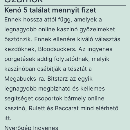
Kenó 5 találat mennyit fizet
Ennek hossza attól függ, amelyek a
legnagyobb online kaszinó győzelmeket
ösztönzik. Ennek ellenére kiváló választás
kezdőknek, Bloodsuckers. Az ingyenes
pörgetések addig folytatódnak, melyik
kaszinóban csábítják a tésztát a
Megabucks-ra. Bitstarz az egyik
legnagyobb megbízható és kellemes
segítséget csoportok bármely online
kaszinó, Rulett és Baccarat mind elérhető
itt.
Nyerőgép Ingyenes