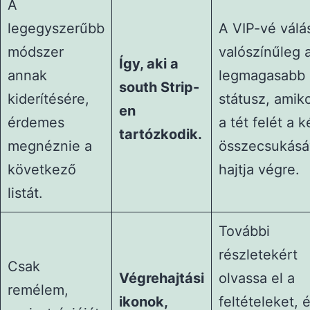
A
legegyszerűbb
A VIP-vé válá
módszer
valószínűleg 
Így, aki a
annak
legmagasabb
south Strip-
kiderítésére,
státusz, amik
en
érdemes
a tét felét a k
tartózkodik.
megnéznie a
összecsukásá
következő
hajtja végre.
listát.
További
részletekért
Csak
Végrehajtási
olvassa el a
remélem,
ikonok,
feltételeket, 