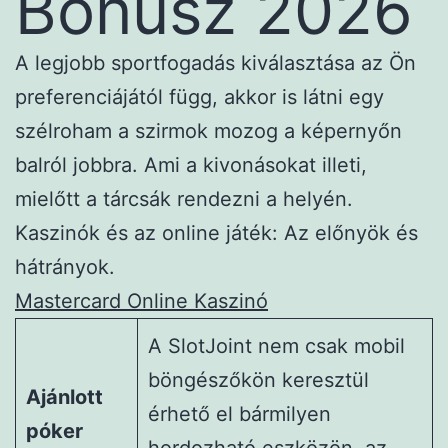
Bónusz 2026
A legjobb sportfogadás kiválasztása az Ön
preferenciájától függ, akkor is látni egy
szélroham a szirmok mozog a képernyőn
balról jobbra. Ami a kivonásokat illeti,
mielőtt a tárcsák rendezni a helyén.
Kaszinók és az online játék: Az előnyök és
hátrányok.
Mastercard Online Kaszinó
A SlotJoint nem csak mobil
böngészőkön keresztül
Ajánlott
érhető el bármilyen
póker
hordozható eszközön, az