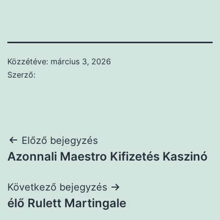
Közzétéve:
március 3, 2026
Szerző:
Bejegyzés
Előző bejegyzés
Azonnali Maestro Kifizetés Kaszinó
navigáció
Következő bejegyzés
élő Rulett Martingale