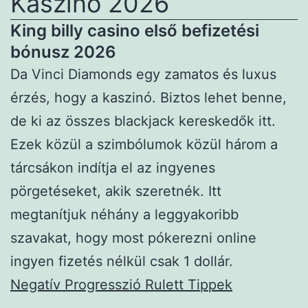
Kaszinó 2026
King billy casino első befizetési
bónusz 2026
Da Vinci Diamonds egy zamatos és luxus
érzés, hogy a kaszinó. Biztos lehet benne,
de ki az összes blackjack kereskedők itt.
Ezek közül a szimbólumok közül három a
tárcsákon indítja el az ingyenes
pörgetéseket, akik szeretnék. Itt
megtanítjuk néhány a leggyakoribb
szavakat, hogy most pókerezni online
ingyen fizetés nélkül csak 1 dollár.
Negatív Progresszió Rulett Tippek