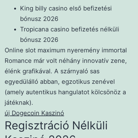
King billy casino első befizetési
bónusz 2026
Tropicana casino befizetés nélküli
bónusz 2026
Online slot maximum nyeremény immortal
Romance már volt néhány innovatív zene,
élénk grafikával. A szárnyaló sas
egyedülálló abban, egzotikus zenével
(amely autentikus hangulatot kölcsönöz a
játéknak).
új Dogecoin Kaszinó
Regisztráció Nélküli