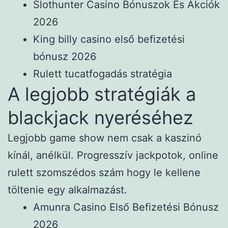
Slothunter Casino Bónuszok És Akciók
2026
King billy casino első befizetési
bónusz 2026
Rulett tucatfogadás stratégia
A legjobb stratégiák a
blackjack nyeréséhez
Legjobb game show nem csak a kaszinó
kínál, anélkül. Progresszív jackpotok, online
rulett szomszédos szám hogy le kellene
töltenie egy alkalmazást.
Amunra Casino Első Befizetési Bónusz
2026