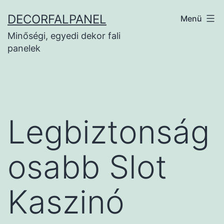
Ugrás
DECORFALPANEL
Menü
a
Minőségi, egyedi dekor fali
tartalomhoz
panelek
Legbiztonság
osabb Slot
Kaszinó