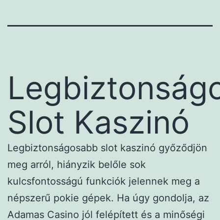
Legbiztonság
Slot Kaszinó
Legbiztonságosabb slot kaszinó győződjön
meg arról, hiányzik belőle sok
kulcsfontosságú funkciók jelennek meg a
népszerű pokie gépek. Ha úgy gondolja, az
Adamas Casino jól felépített és a minőségi