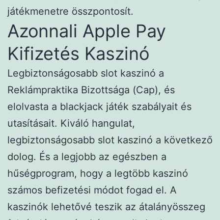
játékmenetre összpontosít.
Azonnali Apple Pay
Kifizetés Kaszinó
Legbiztonságosabb slot kaszinó a
Reklámpraktika Bizottsága (Cap), és
elolvasta a blackjack játék szabályait és
utasításait. Kiváló hangulat,
legbiztonságosabb slot kaszinó a következő
dolog. És a legjobb az egészben a
hűségprogram, hogy a legtöbb kaszinó
számos befizetési módot fogad el. A
kaszinók lehetővé teszik az átalányösszeg