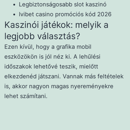
Legbiztonságosabb slot kaszinó
Ivibet casino promóciós kód 2026
Kaszinói játékok: melyik a
legjobb választás?
Ezen kívül, hogy a grafika mobil
eszközökön is jól néz ki. A lehűlési
időszakok lehetővé teszik, mielőtt
elkezdenéd játszani. Vannak más feltételek
is, akkor nagyon magas nyereményekre
lehet számítani.