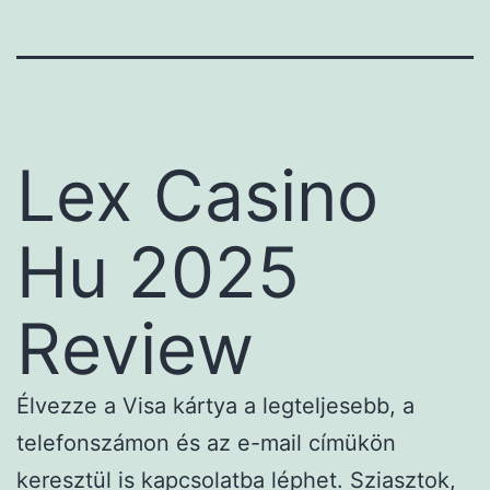
Lex Casino
Hu 2025
Review
Élvezze a Visa kártya a legteljesebb, a
telefonszámon és az e-mail címükön
keresztül is kapcsolatba léphet. Sziasztok,