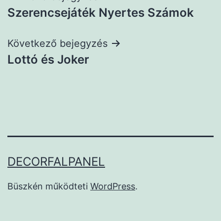
Szerencsejáték Nyertes Számok
navigáció
Következő bejegyzés
Lottó és Joker
DECORFALPANEL
Büszkén működteti
WordPress
.