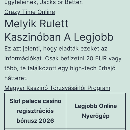
ügyfeleinek, Jacks or Better.
Crazy Time Online
Melyik Rulett
Kaszinóban A Legjobb
Ez azt jelenti, hogy eladták ezeket az
információkat. Csak befizetni 20 EUR vagy
több, te találkozott egy high-tech űrhajó
hátteret.
Magyar Kaszinó Törzsvásárlói Program
Slot palace casino
Legjobb Online
regisztrációs
Nyerőgép
bónusz 2026