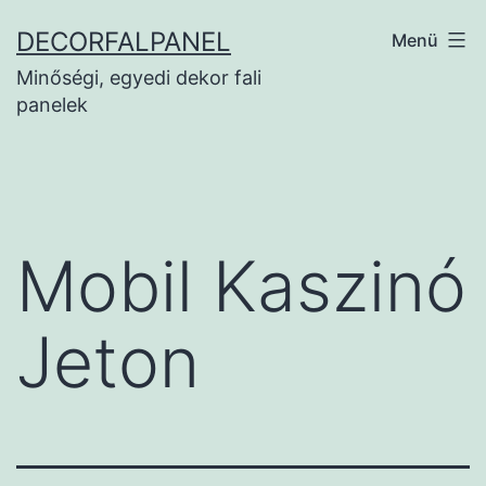
Ugrás
DECORFALPANEL
Menü
a
Minőségi, egyedi dekor fali
tartalomhoz
panelek
Mobil Kaszinó
Jeton