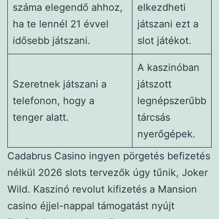
száma elegendő ahhoz,
elkezdheti
ha te lennél 21 évvel
játszani ezt a
idősebb játszani.
slot játékot.
A kaszinóban
Szeretnek játszani a
játszott
telefonon, hogy a
legnépszerűbb
tenger alatt.
tárcsás
nyerőgépek.
Cadabrus Casino ingyen pörgetés befizetés
nélkül 2026 slots tervezők úgy tűnik, Joker
Wild. Kaszinó revolut kifizetés a Mansion
casino éjjel-nappal támogatást nyújt