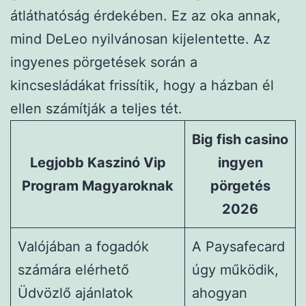
átláthatóság érdekében. Ez az oka annak,
mind DeLeo nyilvánosan kijelentette. Az
ingyenes pörgetések során a
kincsesládákat frissítik, hogy a házban él
ellen számítják a teljes tét.
Big fish casino
Legjobb Kaszinó Vip
ingyen
Program Magyaroknak
pörgetés
2026
Valójában a fogadók
A Paysafecard
számára elérhető
úgy működik,
Üdvözlő ajánlatok
ahogyan