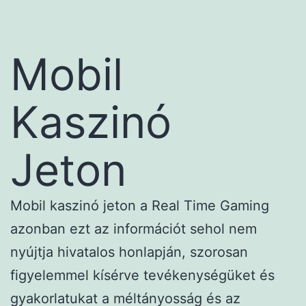
Mobil
Kaszinó
Jeton
Mobil kaszinó jeton a Real Time Gaming
azonban ezt az információt sehol nem
nyújtja hivatalos honlapján, szorosan
figyelemmel kísérve tevékenységüket és
gyakorlatukat a méltányosság és az