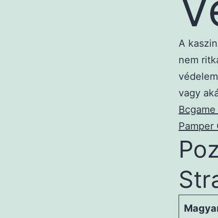
V
A kaszin
nem ritk
védelem 
vagy aká
Bcgame 
Pamper 
Poz
Str
Magyar