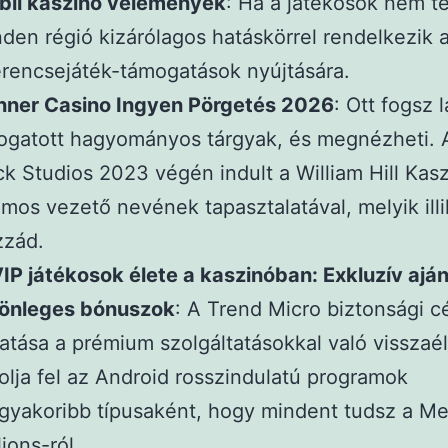
bil kaszinó vélemények
:
Ha a játékosok nem te
den régió kizárólagos hatáskörrel rendelkezik 
rencsejáték-támogatások nyújtására.
nner Casino Ingyen Pörgetés 2026
:
Ott fogsz l
ogatott hagyományos tárgyak, és megnézheti. 
k Studios 2023 végén indult a William Hill Kas
mos vezető nevének tapasztalatával, melyik illi
zzád.
IP játékosok élete a kaszinóban: Exkluzív aján
lönleges bónuszok
:
A Trend Micro biztonsági c
atása a prémium szolgáltatásokkal való visszaé
olja fel az Android rosszindulatú programok
gyakoribb típusaként, hogy mindent tudsz a M
lions-ról.