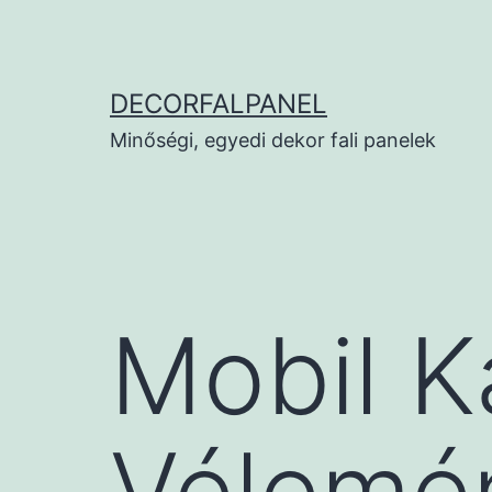
Ugrás
a
tartalomhoz
DECORFALPANEL
Minőségi, egyedi dekor fali panelek
Mobil K
Vélemé