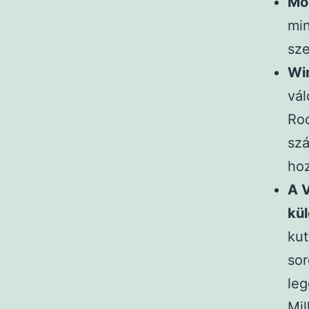
Mo
min
sze
Wi
vál
Roc
szá
ho
A V
kü
kut
sor
leg
Mil