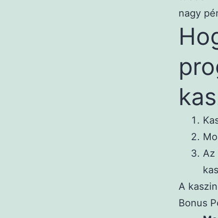
nagy pén
Hog
pro
kas
Kas
Mo
Az 
ka
A kaszin
Bonus Po