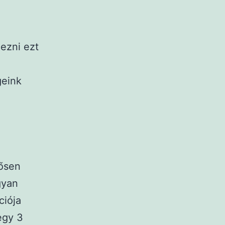
ezni ezt
geink
ősen
gyan
ciója
 egy 3