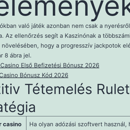
éleménye
ókban való játék azonban nem csak a nyerésről
a. Az ellenőrzés segít a Kaszinónak a többszáml
növelésében, hogy a progresszív jackpotok elé
r 8 ábra jel.
Casino Első Befizetési Bónusz 2026
Casino Bónusz Kód 2026
itiv Tétemelés Rulet
atégia
 casino
Ha olyan adózási szoftvert használ,