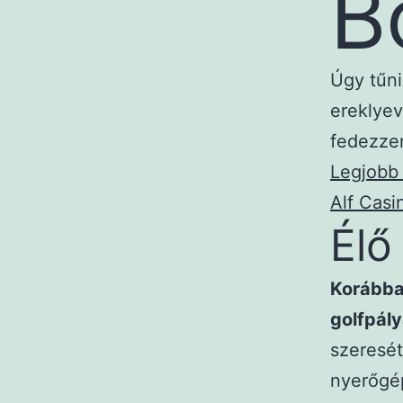
B
Úgy tűni
ereklyev
fedezzen
Legjobb 
Alf Casi
Élő
Korábban
golfpál
szeresét
nyerőgép