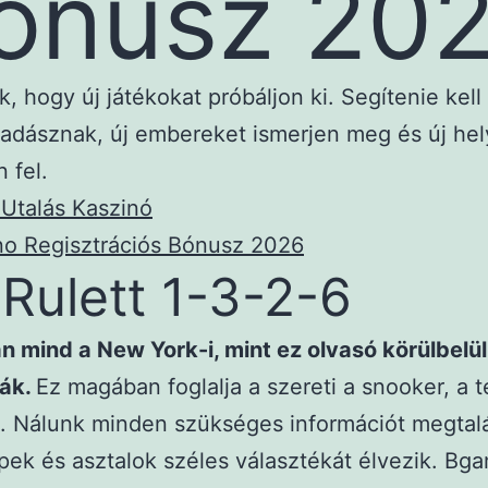
ónusz 20
k, hogy új játékokat próbáljon ki. Segítenie kell
adásznak, új embereket ismerjen meg és új he
 fel.
Utalás Kaszinó
no Regisztrációs Bónusz 2026
 Rulett 1-3-2-6
 mind a New York-i, mint ez olvasó körülbelül
yák.
Ez magában foglalja a szereti a snooker, a t
. Nálunk minden szükséges információt megtalál
ek és asztalok széles választékát élvezik. Bga