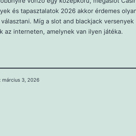
többnyire vonzó egy középkorú, megaslot Casi
yek és tapasztalatok 2026 akkor érdemes olya
 választani. Míg a slot and blackjack versenyek
k az interneten, amelynek van ilyen játéka.
:
március 3, 2026