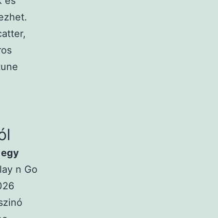
k és
ezhet.
atter,
ros
tune
ól
 egy
lay n Go
026
aszinó