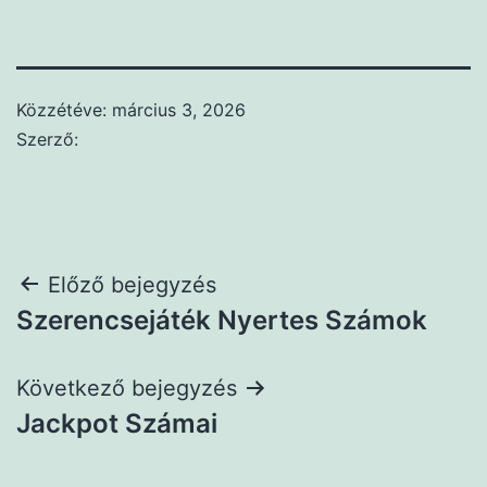
Közzétéve:
március 3, 2026
Szerző:
Bejegyzés
Előző bejegyzés
Szerencsejáték Nyertes Számok
navigáció
Következő bejegyzés
Jackpot Számai