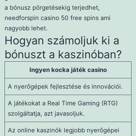
a bónusz pörgetésekig terjedhet,
needforspin casino 50 free spins ami
nagyobb lehet.
Hogyan számoljuk ki a
bónuszt a kaszinóban?
Ingyen kocka játék casino
A nyerőgépek fejlesztése és innovációi.
A játékokat a Real Time Gaming (RTG)
szolgáltatja, azt javasoljuk.
Az online kaszinók legjobb nyerőgépei