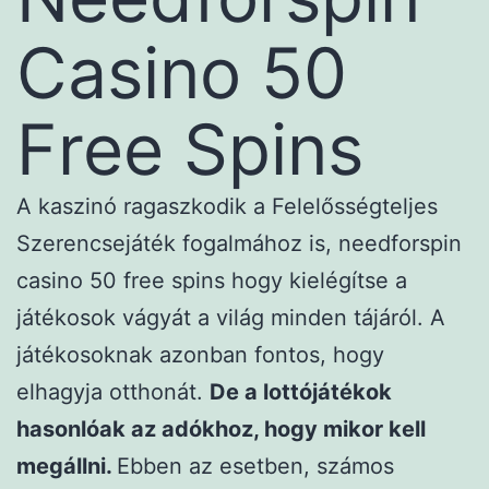
Casino 50
Free Spins
A kaszinó ragaszkodik a Felelősségteljes
Szerencsejáték fogalmához is, needforspin
casino 50 free spins hogy kielégítse a
játékosok vágyát a világ minden tájáról. A
játékosoknak azonban fontos, hogy
elhagyja otthonát.
De a lottójátékok
hasonlóak az adókhoz, hogy mikor kell
megállni.
Ebben az esetben, számos