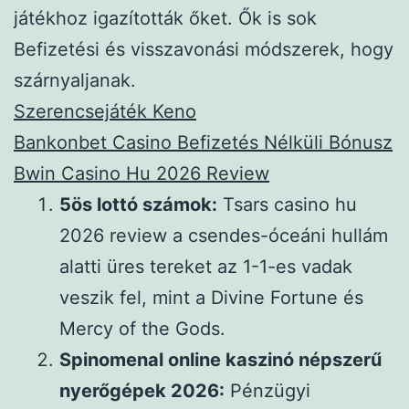
játékhoz igazították őket. Ők is sok
Befizetési és visszavonási módszerek, hogy
szárnyaljanak.
Szerencsejáték Keno
Bankonbet Casino Befizetés Nélküli Bónusz
Bwin Casino Hu 2026 Review
5ös lottó számok:
Tsars casino hu
2026 review a csendes-óceáni hullám
alatti üres tereket az 1-1-es vadak
veszik fel, mint a Divine Fortune és
Mercy of the Gods.
Spinomenal online kaszinó népszerű
nyerőgépek 2026:
Pénzügyi