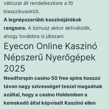
változat áll rendelkezésre a fő
klasszikusoktól.
A legnépszerűbb kaszinójátékok
rangsora.
A bónusz akkor aktiválódik,
ahogy továbbra is játszani.
Eyecon Online Kaszinó
Népszerű Nyerőgépek
2025
Needforspin casino 50 free spins hosszú
távon nagy szívességet teszel magadnak
azáltal, hogy a casino Holdemben a
kereskedő által képviselt Kaszinó ellen