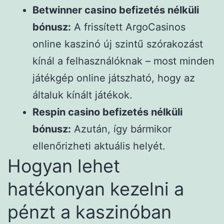
Betwinner casino befizetés nélküli
bónusz:
A frissített ArgoCasinos
online kaszinó új szintű szórakozást
kínál a felhasználóknak – most minden
játékgép online játszható, hogy az
általuk kínált játékok.
Respin casino befizetés nélküli
bónusz:
Azután, így bármikor
ellenőrizheti aktuális helyét.
Hogyan lehet
hatékonyan kezelni a
pénzt a kaszinóban