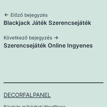
Bejegyzés
Előző bejegyzés
Blackjack Játék Szerencsejáték
navigáció
Következő bejegyzés
Szerencsejáték Online Ingyenes
DECORFALPANEL
Büszkén működteti
WordPress
.