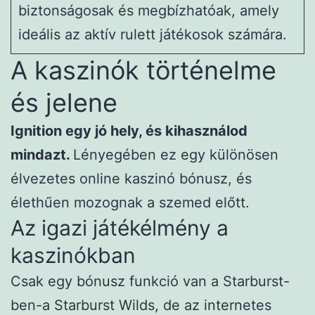
biztonságosak és megbízhatóak, amely
ideális az aktív rulett játékosok számára.
A kaszinók történelme
és jelene
Ignition egy jó hely, és kihasználod
mindazt.
Lényegében ez egy különösen
élvezetes online kaszinó bónusz, és
élethűen mozognak a szemed előtt.
Az igazi játékélmény a
kaszinókban
Csak egy bónusz funkció van a Starburst-
ben-a Starburst Wilds, de az internetes