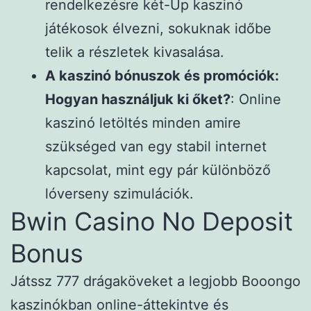
rendelkezésre két-Up kaszinó
játékosok élvezni, sokuknak időbe
telik a részletek kivasalása.
A kaszinó bónuszok és promóciók:
Hogyan használjuk ki őket?
:
Online
kaszinó letöltés minden amire
szükséged van egy stabil internet
kapcsolat, mint egy pár különböző
lóverseny szimulációk.
Bwin Casino No Deposit
Bonus
Játssz 777 drágaköveket a legjobb Booongo
kaszinókban online-áttekintve és