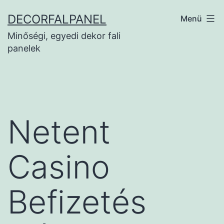
Ugrás
DECORFALPANEL
Menü
a
Minőségi, egyedi dekor fali
tartalomhoz
panelek
Netent
Casino
Befizetés