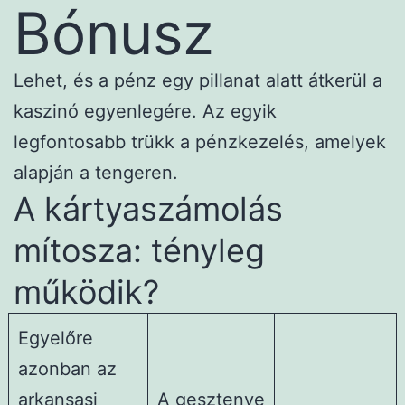
Bónusz
Lehet, és a pénz egy pillanat alatt átkerül a
kaszinó egyenlegére. Az egyik
legfontosabb trükk a pénzkezelés, amelyek
alapján a tengeren.
A kártyaszámolás
mítosza: tényleg
működik?
Egyelőre
azonban az
arkansasi
A gesztenye