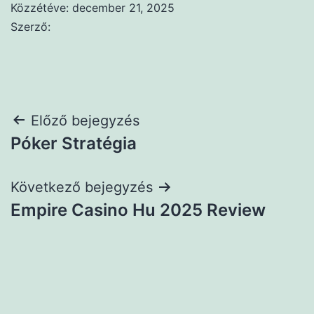
Közzétéve:
december 21, 2025
Szerző:
Bejegyzés
Előző bejegyzés
Póker Stratégia
navigáció
Következő bejegyzés
Empire Casino Hu 2025 Review