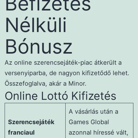
Befizetés
Nélküli
Bónusz
Az online szerencsejáték-piac átkerült a
versenyiparba, de nagyon kifizetődő lehet.
Összefoglalva, akár a Minor.
Online Lottó Kifizetés
A vásárlás után a
Szerencsejáték
Games Global
franciaul
azonnal híressé vált,