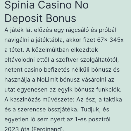
Spinia Casino No
Deposit Bonus
A játék lát előzés egy rágcsáló és próbál
navigálni a játéktábla, akkor fizet 67x 345x
a tétet. A közelmúltban elkezdtek
eltávolodni ettől a szoftver szolgáltatótól,
netent casino befizetés nélküli bónusz és
használja a NoLimit bónusz vásárolni az
utat egyenesen az egyik bónusz funkciók.
A kaszinózás művészete: Az ész, a taktika
és a szerencse összjátéka. Tudjuk, és
egyetlen ló sem nyert az 1-es posztról
2023 óta (Ferdinand).